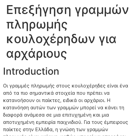
Επεξήγηση γραμμών
Skip
to
πληρωμής
content
κουλοχέρηδων για
αρχάριους
Introduction
Οι γραμμές πληρωμής στους κουλοχέρηδες είναι ένα
από τα πιο σημαντικά στοιχεία που πρέπει να
κατανοήσουν οι παίκτες, ειδικά οι αρχάριοι. Η
κατανόηση αυτών των γραμμών μπορεί να κάνει τη
διαφορά ανάμεσα σε μια επιτυχημένη και μια
αποτυχημένη εμπειρία παιχνιδιού. Για τους έμπειρους
παίκτες στην Ελλάδα, η γνώση των γραμμών