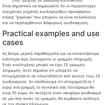
τους τροχούς σε διαγώνια κατεύθυνση.
Είναι σημαντικό να σημειώσετε ότι οι περισσότερες
σύγχρονες μηχανές κουλοχέρηδων προσφέρουν
επίσης “paylines” που μπορούν να είναι πολύπλοκες
και να περιλαμβάνουν διάφορους συνδυασμούς.
Practical examples and use
cases
Ας δούμε μερικά παραδείγματα για να κατανοήσουμε
καλύτερα πώς λειτουργούν οι γραμμές πληρωμής.
Ένας κουλοχέρης μπορεί να έχει 25 γραμμές
πληρωμής. Αυτό σημαίνει ότι μπορείτε να
στοιχηματίσετε σε οποιονδήποτε από αυτούς τους 25
συνδυασμούς. Αν υποθέσουμε ότι στοιχηματίζετε 1
ευρώ ανά γραμμή, το συνολικό σας ποντάρισμα θα
είναι 25 ευρώ. Αν πετύχετε έναν νικηφόρο συνδυασμό
σε μία από αυτές τις γραμμές, θα κερδίσετε ανάλογα
με τον πίνακα πληρωμών.