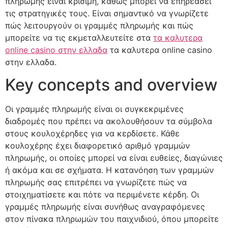
πληρωμής είναι κρίσιμη, καθώς μπορεί να επηρεάσει
τις στρατηγικές τους. Είναι σημαντικό να γνωρίζετε
πώς λειτουργούν οι γραμμές πληρωμής και πώς
μπορείτε να τις εκμεταλλευτείτε στα
τα καλυτερα
online casino στην ελλαδα
τα καλυτερα online casino
στην ελλαδα.
Key concepts and overview
Οι γραμμές πληρωμής είναι οι συγκεκριμένες
διαδρομές που πρέπει να ακολουθήσουν τα σύμβολα
στους κουλοχέρηδες για να κερδίσετε. Κάθε
κουλοχέρης έχει διαφορετικό αριθμό γραμμών
πληρωμής, οι οποίες μπορεί να είναι ευθείες, διαγώνιες
ή ακόμα και σε σχήματα. Η κατανόηση των γραμμών
πληρωμής σας επιτρέπει να γνωρίζετε πώς να
στοιχηματίσετε και πότε να περιμένετε κέρδη. Οι
γραμμές πληρωμής είναι συνήθως αναγραφόμενες
στον πίνακα πληρωμών του παιχνιδιού, όπου μπορείτε