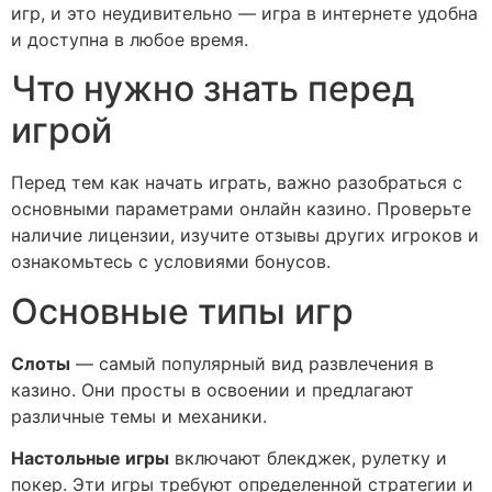
игр, и это неудивительно — игра в интернете удобна
и доступна в любое время.
Что нужно знать перед
игрой
Перед тем как начать играть, важно разобраться с
основными параметрами онлайн казино. Проверьте
наличие лицензии, изучите отзывы других игроков и
ознакомьтесь с условиями бонусов.
Основные типы игр
Слоты
— самый популярный вид развлечения в
казино. Они просты в освоении и предлагают
различные темы и механики.
Настольные игры
включают блекджек, рулетку и
покер. Эти игры требуют определенной стратегии и