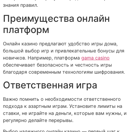
знания правил.
Преимущества онлайн
платформ
Онлайн казино предлагают удобство игры дома,
большой выбор игр и привлекательные бонусы для
новичков. Например, платформа
gama casino
обеспечивает безопасность и честность игры
благодаря современным технологиям шифрования.
Ответственная игра
Важно помнить о необходимости ответственного
подхода к азартным играм. Установите лимиты на
ставки, не играйте на деньги, которые вам нужны, и
регулярно делайте перерывы.
Выбор надежного онлайн казино — первый шаг к