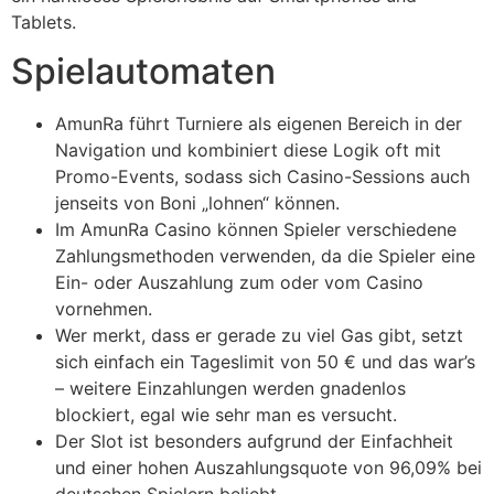
Tablets.
Spielautomaten
AmunRa führt Turniere als eigenen Bereich in der
Navigation und kombiniert diese Logik oft mit
Promo-Events, sodass sich Casino-Sessions auch
jenseits von Boni „lohnen“ können.
Im AmunRa Casino können Spieler verschiedene
Zahlungsmethoden verwenden, da die Spieler eine
Ein- oder Auszahlung zum oder vom Casino
vornehmen.
Wer merkt, dass er gerade zu viel Gas gibt, setzt
sich einfach ein Tageslimit von 50 € und das war’s
– weitere Einzahlungen werden gnadenlos
blockiert, egal wie sehr man es versucht.
Der Slot ist besonders aufgrund der Einfachheit
und einer hohen Auszahlungsquote von 96,09% bei