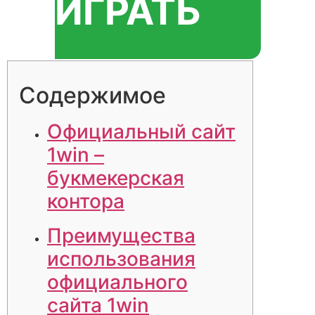
ИГРАТЬ
Содержимое
Официальный сайт
1win –
букмекерская
контора
Преимущества
использования
официального
сайта 1win