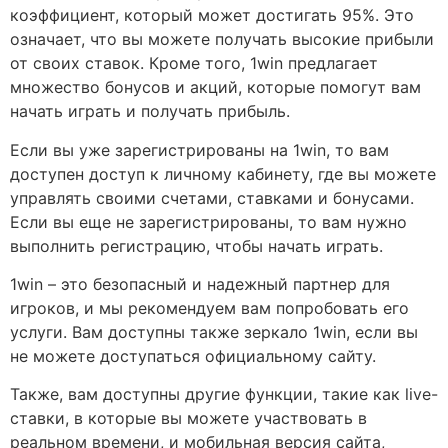
коэффициент, который может достигать 95%. Это
означает, что вы можете получать высокие прибыли
от своих ставок. Кроме того, 1win предлагает
множество бонусов и акций, которые помогут вам
начать играть и получать прибыль.
Если вы уже зарегистрированы на 1win, то вам
доступен доступ к личному кабинету, где вы можете
управлять своими счетами, ставками и бонусами.
Если вы еще не зарегистрированы, то вам нужно
выполнить регистрацию, чтобы начать играть.
1win – это безопасный и надежный партнер для
игроков, и мы рекомендуем вам попробовать его
услуги. Вам доступны также зеркало 1win, если вы
не можете доступаться официальному сайту.
Также, вам доступны другие функции, такие как live-
ставки, в которые вы можете участвовать в
реальном времени, и мобильная версия сайта,