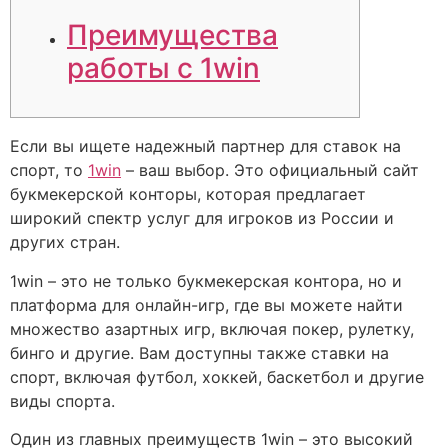
Преимущества
работы с 1win
Если вы ищете надежный партнер для ставок на
спорт, то
1win
– ваш выбор. Это официальный сайт
букмекерской конторы, которая предлагает
широкий спектр услуг для игроков из России и
других стран.
1win – это не только букмекерская контора, но и
платформа для онлайн-игр, где вы можете найти
множество азартных игр, включая покер, рулетку,
бинго и другие. Вам доступны также ставки на
спорт, включая футбол, хоккей, баскетбол и другие
виды спорта.
Один из главных преимуществ 1win – это высокий