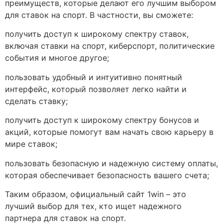
преимуществ, которые делают его лучшим выбором
для ставок на спорт. В частности, вы сможете:
получить доступ к широкому спектру ставок,
включая ставки на спорт, киберспорт, политические
события и многое другое;
пользовать удобный и интуитивно понятный
интерфейс, который позволяет легко найти и
сделать ставку;
получить доступ к широкому спектру бонусов и
акций, которые помогут вам начать свою карьеру в
мире ставок;
пользовать безопасную и надежную систему оплаты,
которая обеспечивает безопасность вашего счета;
Таким образом, официальный сайт 1win – это
лучший выбор для тех, кто ищет надежного
партнера для ставок на спорт.