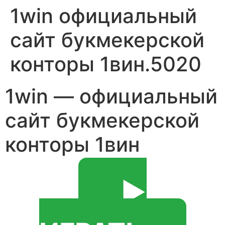
1win официальный
Skip
to
сайт букмекерской
content
конторы 1вин.5020
1win — официальный
сайт букмекерской
конторы 1вин
▶️