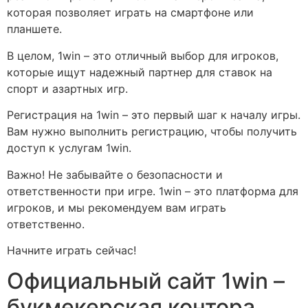
которая позволяет играть на смартфоне или
планшете.
В целом, 1win – это отличный выбор для игроков,
которые ищут надежный партнер для ставок на
спорт и азартных игр.
Регистрация на 1win – это первый шаг к началу игры.
Вам нужно выполнить регистрацию, чтобы получить
доступ к услугам 1win.
Важно! Не забывайте о безопасности и
ответственности при игре. 1win – это платформа для
игроков, и мы рекомендуем вам играть
ответственно.
Начните играть сейчас!
Официальный сайт 1win –
букмекерская контора