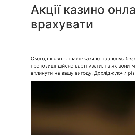
Акції казино онла
Skip
to
врахувати
content
Сьогодні світ онлайн-казино пропонує безлі
пропозиції дійсно варті уваги, та як вони 
вплинути на вашу вигоду. Досліджуючи різно