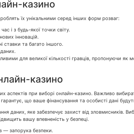
лайн-казино
 роблять їх унікальними серед інших форм розваг:
ас і з будь-якої точки світу.
нових інновацій.
і ставки та багато іншого.
 даних.
ливими для великої кількості гравців, пропонуючи як 
онлайн-казино
их аспектів при виборі онлайн-казино. Важливо вибират
арантує, що ваше фінансування та особисті дані будуть
ння даних, яке забезпечує захист від зловмисників. Ви
ідвищить вашу впевненість у безпеці.
в — запорука безпеки.