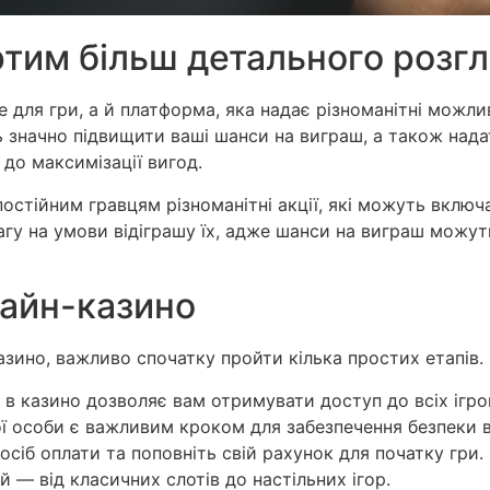
ртим більш детального розг
е для гри, а й платформа, яка надає різноманітні можли
 значно підвищити ваші шанси на виграш, а також нада
 до максимізації вигод.
постійним гравцям різноманітні акції, які можуть включ
агу на умови відіграшу їх, адже шанси на виграш можуть
лайн-казино
ино, важливо спочатку пройти кілька простих етапів. 
 в казино дозволяє вам отримувати доступ до всіх ігр
ї особи є важливим кроком для забезпечення безпеки в
сіб оплати та поповніть свій рахунок для початку гри.
й — від класичних слотів до настільних ігор.