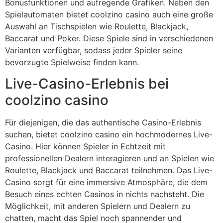
Bonusfunktionen und aufregende Grafiken. Neben den
Spielautomaten bietet coolzino casino auch eine große
Auswahl an Tischspielen wie Roulette, Blackjack,
Baccarat und Poker. Diese Spiele sind in verschiedenen
Varianten verfügbar, sodass jeder Spieler seine
bevorzugte Spielweise finden kann.
Live-Casino-Erlebnis bei
coolzino casino
Für diejenigen, die das authentische Casino-Erlebnis
suchen, bietet coolzino casino ein hochmodernes Live-
Casino. Hier können Spieler in Echtzeit mit
professionellen Dealern interagieren und an Spielen wie
Roulette, Blackjack und Baccarat teilnehmen. Das Live-
Casino sorgt für eine immersive Atmosphäre, die dem
Besuch eines echten Casinos in nichts nachsteht. Die
Möglichkeit, mit anderen Spielern und Dealern zu
chatten, macht das Spiel noch spannender und