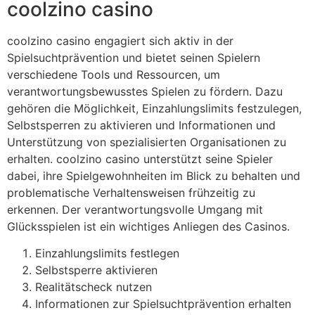
coolzino casino
coolzino casino engagiert sich aktiv in der
Spielsuchtprävention und bietet seinen Spielern
verschiedene Tools und Ressourcen, um
verantwortungsbewusstes Spielen zu fördern. Dazu
gehören die Möglichkeit, Einzahlungslimits festzulegen,
Selbstsperren zu aktivieren und Informationen und
Unterstützung von spezialisierten Organisationen zu
erhalten. coolzino casino unterstützt seine Spieler
dabei, ihre Spielgewohnheiten im Blick zu behalten und
problematische Verhaltensweisen frühzeitig zu
erkennen. Der verantwortungsvolle Umgang mit
Glücksspielen ist ein wichtiges Anliegen des Casinos.
Einzahlungslimits festlegen
Selbstsperre aktivieren
Realitätscheck nutzen
Informationen zur Spielsuchtprävention erhalten