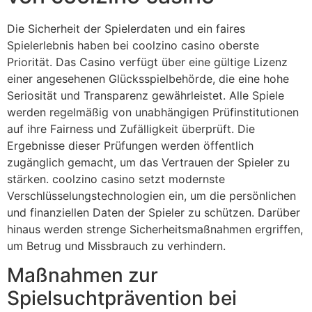
Die Sicherheit der Spielerdaten und ein faires
Spielerlebnis haben bei coolzino casino oberste
Priorität. Das Casino verfügt über eine gültige Lizenz
einer angesehenen Glücksspielbehörde, die eine hohe
Seriosität und Transparenz gewährleistet. Alle Spiele
werden regelmäßig von unabhängigen Prüfinstitutionen
auf ihre Fairness und Zufälligkeit überprüft. Die
Ergebnisse dieser Prüfungen werden öffentlich
zugänglich gemacht, um das Vertrauen der Spieler zu
stärken. coolzino casino setzt modernste
Verschlüsselungstechnologien ein, um die persönlichen
und finanziellen Daten der Spieler zu schützen. Darüber
hinaus werden strenge Sicherheitsmaßnahmen ergriffen,
um Betrug und Missbrauch zu verhindern.
Maßnahmen zur
Spielsuchtprävention bei