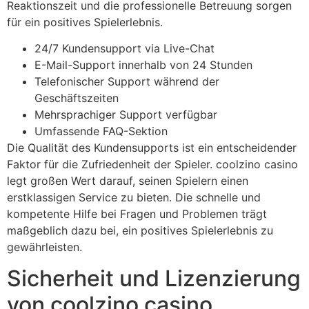
Reaktionszeit und die professionelle Betreuung sorgen
für ein positives Spielerlebnis.
24/7 Kundensupport via Live-Chat
E-Mail-Support innerhalb von 24 Stunden
Telefonischer Support während der
Geschäftszeiten
Mehrsprachiger Support verfügbar
Umfassende FAQ-Sektion
Die Qualität des Kundensupports ist ein entscheidender
Faktor für die Zufriedenheit der Spieler. coolzino casino
legt großen Wert darauf, seinen Spielern einen
erstklassigen Service zu bieten. Die schnelle und
kompetente Hilfe bei Fragen und Problemen trägt
maßgeblich dazu bei, ein positives Spielerlebnis zu
gewährleisten.
Sicherheit und Lizenzierung
von coolzino casino