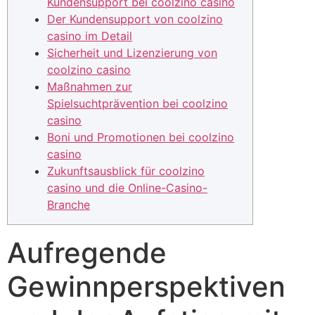
Kundensupport bei coolzino casino
Der Kundensupport von coolzino
casino im Detail
Sicherheit und Lizenzierung von
coolzino casino
Maßnahmen zur
Spielsuchtprävention bei coolzino
casino
Boni und Promotionen bei coolzino
casino
Zukunftsausblick für coolzino
casino und die Online-Casino-
Branche
Aufregende
Gewinnperspektiven