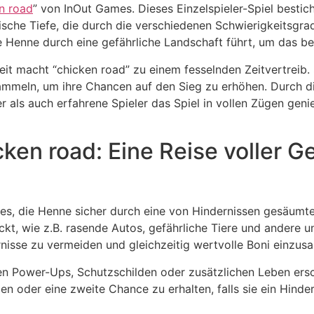
n road
” von InOut Games. Dieses Einzelspieler-Spiel besti
ische Tiefe, die durch die verschiedenen Schwierigkeitsgra
ge Henne durch eine gefährliche Landschaft führt, um das b
it macht “chicken road” zu einem fesselnden Zeitvertreib. 
ammeln, um ihre Chancen auf den Sieg zu erhöhen. Durch d
 als auch erfahrene Spieler das Spiel in vollen Zügen gen
ken road: Eine Reise voller G
 es, die Henne sicher durch eine von Hindernissen gesäumt
ckt, wie z.B. rasende Autos, gefährliche Tiere und andere
isse zu vermeiden und gleichzeitig wertvolle Boni einzusam
n Power-Ups, Schutzschilden oder zusätzlichen Leben ersch
 oder eine zweite Chance zu erhalten, falls sie ein Hinde