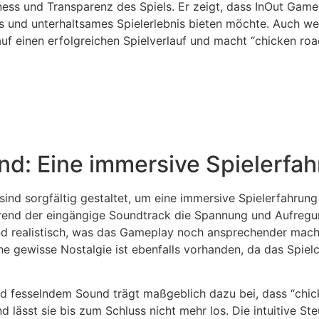
rness und Transparenz des Spiels. Er zeigt, dass InOut Gam
ires und unterhaltsames Spielerlebnis bieten möchte. Auch 
f einen erfolgreichen Spielverlauf und macht “chicken road”
nd: Eine immersive Spielerfa
ind sorgfältig gestaltet, um eine immersive Spielerfahrung 
rend der eingängige Soundtrack die Spannung und Aufregung
und realistisch, was das Gameplay noch ansprechender mach
e gewisse Nostalgie ist ebenfalls vorhanden, da das Spielc
d fesselndem Sound trägt maßgeblich dazu bei, dass “chick
und lässt sie bis zum Schluss nicht mehr los. Die intuitive