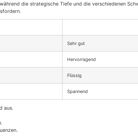
h, während die strategische Tiefe und die verschiedenen S
sfordern.
Sehr gut
Hervorragend
Flüssig
Spannend
d aus.
.
quenzen.