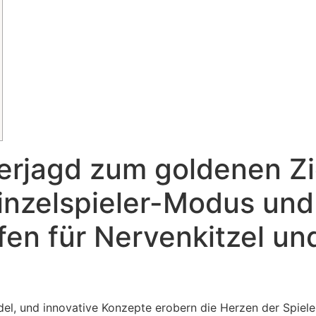
rjagd zum goldenen Zie
inzelspieler-Modus und
fen für Nervenkitzel und
ndel, und innovative Konzepte erobern die Herzen der Spiele