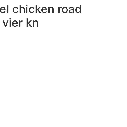
l chicken road
vier kn