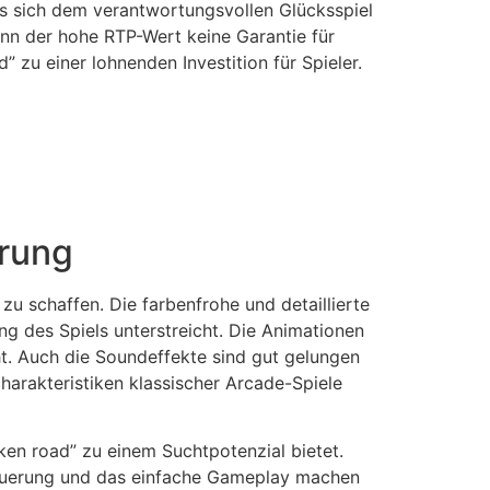
es sich dem verantwortungsvollen Glücksspiel
wenn der hohe RTP-Wert keine Garantie für
 zu einer lohnenden Investition für Spieler.
hrung
zu schaffen. Die farbenfrohe und detaillierte
 des Spiels unterstreicht. Die Animationen
t. Auch die Soundeffekte sind gut gelungen
harakteristiken klassischer Arcade-Spiele
en road” zu einem Suchtpotenzial bietet.
 Steuerung und das einfache Gameplay machen