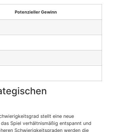
Potenzieller Gewinn
rategischen
hwierigkeitsgrad stellt eine neue
 das Spiel verhältnismäßig entspannt und
öheren Schwierigkeitsgraden werden die