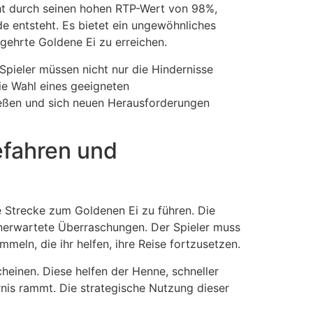
cht durch seinen hohen RTP-Wert von 98%,
de entsteht. Es bietet ein ungewöhnliches
egehrte Goldene Ei zu erreichen.
Spieler müssen nicht nur die Hindernisse
ie Wahl eines geeigneten
ießen und sich neuen Herausforderungen
efahren und
e Strecke zum Goldenen Ei zu führen. Die
 unerwartete Überraschungen. Der Spieler muss
meln, die ihr helfen, ihre Reise fortzusetzen.
einen. Diese helfen der Henne, schneller
rnis rammt. Die strategische Nutzung dieser