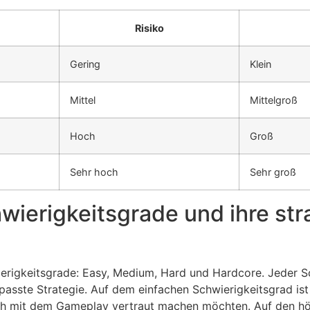
Risiko
Gering
Klein
Mittel
Mittelgroß
Hoch
Groß
Sehr hoch
Sehr groß
wierigkeitsgrade und ihre st
ierigkeitsgrade: Easy, Medium, Hard und Hardcore. Jeder Sc
asste Strategie. Auf dem einfachen Schwierigkeitsgrad ist
sich mit dem Gameplay vertraut machen möchten. Auf den h