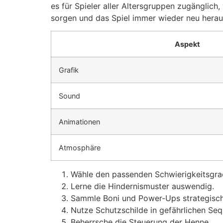
es für Spieler aller Altersgruppen zugänglic
sorgen und das Spiel immer wieder neu herau
Aspekt
Grafik
Sound
Animationen
Atmosphäre
Wähle den passenden Schwierigkeitsgra
Lerne die Hindernismuster auswendig.
Sammle Boni und Power-Ups strategisch
Nutze Schutzschilde in gefährlichen Se
Beherrsche die Steuerung der Henne.