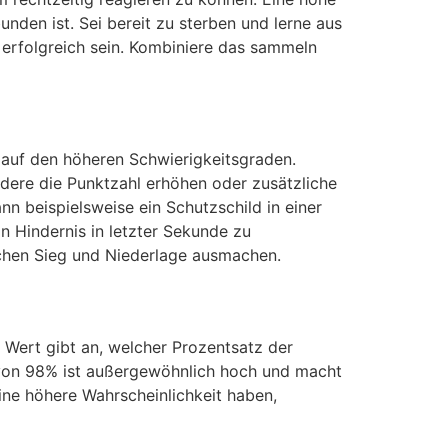
unden ist. Sei bereit zu sterben und lerne aus
 erfolgreich sein. Kombiniere das sammeln
e auf den höheren Schwierigkeitsgraden.
dere die Punktzahl erhöhen oder zusätzliche
nn beispielsweise ein Schutzschild in einer
n Hindernis in letzter Sekunde zu
schen Sieg und Niederlage ausmachen.
r Wert gibt an, welcher Prozentsatz der
t von 98% ist außergewöhnlich hoch und macht
eine höhere Wahrscheinlichkeit haben,