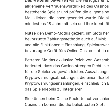
Des Weiteren bewerten wir die verfügbaren Za
allgemeine Vertrauenswürdigkeit des Casinos.
bestehende Spieler und prüfen die allgemeine 
Mail klicken, die Ihnen gesendet wurde. Die 
mindestens 18 Jahre alt sein und Ihre Identi
Nutze den Demo-Modus gezielt, um Slots hera
bevorzugte Zahlungsmethode auch auf Mobilge
und alle Funktionen – Einzahlung, Spielauswa
bevorzugte Gerät fürs Online Casino – ob in 
Betreten Sie das exklusive Reich von Wazamba
bedeutet, dass das Casino strengen Richtlinie
für die Spieler zu gewährleisten. Auszahlun
Kryptowährungsabhebungen, die einen flexibl
Kryptowährungseinzahlungen, einschließlich B
das Spielerlebnis zu integrieren.
Sie können beim Online Roulette auf verschie
Casino.ch können Sie die beliebtesten Slots i