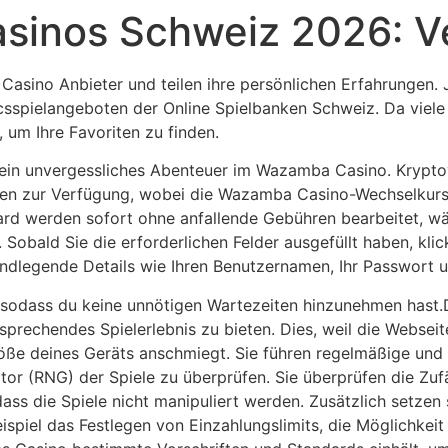
sinos Schweiz 2026: Ve
 Casino Anbieter und teilen ihre persönlichen Erfahrungen.
spielangeboten der Online Spielbanken Schweiz. Da viele 
, um Ihre Favoriten zu finden.
uf ein unvergessliches Abenteuer im Wazamba Casino. Krypt
en zur Verfügung, wobei die Wazamba Casino-Wechselkurse
rd werden sofort ohne anfallende Gebühren bearbeitet, wäh
Sobald Sie die erforderlichen Felder ausgefüllt haben, klick
undlegende Details wie Ihren Benutzernamen, Ihr Passwort 
 sodass du keine unnötigen Wartezeiten hinzunehmen hast.D
ansprechendes Spielerlebnis zu bieten. Dies, weil die Webse
öße deines Geräts anschmiegt. Sie führen regelmäßige und
r (RNG) der Spiele zu überprüfen. Sie überprüfen die Zufäl
dass die Spiele nicht manipuliert werden. Zusätzlich setz
spiel das Festlegen von Einzahlungslimits, die Möglichkeit