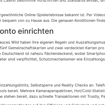
as Casino bestimmte Vorschriften und Standards einhält, um 
ewöhnliche Online-Spielerlebnisse bekannt ist. Per Videos
nur bequem von zu Hause aus. Die genauen Konditionen finden
Konto einrichten
Deuces Wild haben ihre eigenen Regeln und Auszahlungsmust
 fünf Gemeinschaftskarten und zwei verdeckten Karten pro S
in Deutschland ist nahezu flächendeckend, wobei Smartpho
ieter sind verpflichtet, Schutzmechanismen wie Einzahlungs
inzahlungslimits, Selbstsperre und Reality Checks an. Telefo
ools bereit. Mehrere Kameraperspektiven, Hot/Cold-Statist
he stehen bereit, dazu schnelle Transaktionen mit Trustly, P