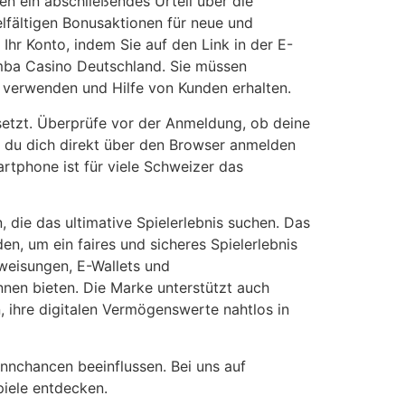
n ein abschließendes Urteil über die
elfältigen Bonusaktionen für neue und
Ihr Konto, indem Sie auf den Link in der E-
zamba Casino Deutschland. Sie müssen
e verwenden und Hilfe von Kunden erhalten.
setzt. Überprüfe vor der Anmeldung, ob deine
s du dich direkt über den Browser anmelden
rtphone ist für viele Schweizer das
 die das ultimative Spielerlebnis suchen. Das
en, um ein faires und sicheres Spielerlebnis
weisungen, E-Wallets und
nen bieten. Die Marke unterstützt auch
 ihre digitalen Vermögenswerte nahtlos in
nnchancen beeinflussen. Bei uns auf
piele entdecken.