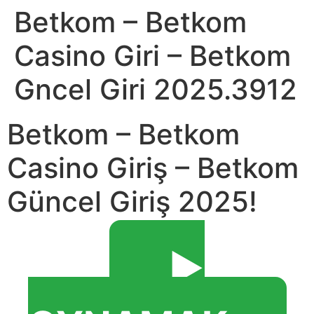
Betkom – Betkom
Skip
to
Casino Giri – Betkom
content
Gncel Giri 2025.3912
Betkom – Betkom
Casino Giriş – Betkom
Güncel Giriş 2025!
▶️