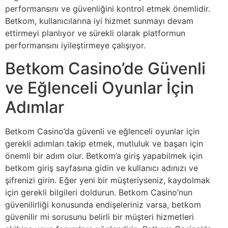
performansını ve güvenliğini kontrol etmek önemlidir.
Betkom, kullanıcılarına iyi hizmet sunmayı devam
ettirmeyi planlıyor ve sürekli olarak platformun
performansını iyileştirmeye çalışıyor.
Betkom Casino’de Güvenli
ve Eğlenceli Oyunlar İçin
Adımlar
Betkom Casino’da güvenli ve eğlenceli oyunlar için
gerekli adımları takip etmek, mutluluk ve başarı için
önemli bir adım olur. Betkom’a giriş yapabilmek için
betkom giriş sayfasına gidin ve kullanıcı adınızı ve
şifrenizi girin. Eğer yeni bir müşteriyseniz, kaydolmak
için gerekli bilgileri doldurun. Betkom Casino’nun
güvenilirliği konusunda endişeleriniz varsa, betkom
güvenilir mi sorusunu belirli bir müşteri hizmetleri