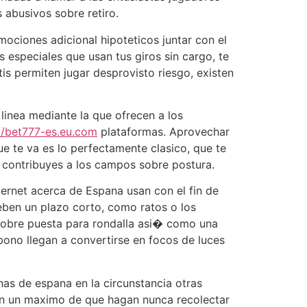
s abusivos sobre retiro.
ociones adicional hipoteticos juntar con el
 especiales que usan tus giros sin cargo, te
s permiten jugar desprovisto riesgo, existen
linea mediante la que ofrecen a los
//bet777-es.eu.com
plataformas. Aprovechar
e te va es lo perfectamente clasico, que te
 contribuyes a los campos sobre postura.
ernet acerca de Espana usan con el fin de
ben un plazo corto, como ratos o los
 sobre puesta para rondalla asi� como una
bono llegan a convertirse en focos de luces
nas de espana en la circunstancia otras
tan un maximo de que hagan nunca recolectar