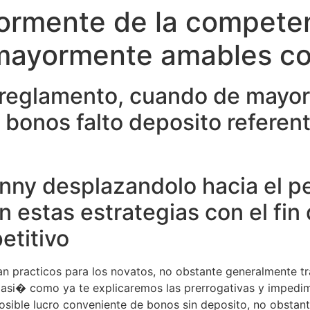
ormente de la competen
mayormente amables co
 reglamento, cuando de mayor
bonos falto deposito referent
ny desplazandolo hacia el pe
n estas estrategias con el fin
etitivo
an practicos para los novatos, no obstante generalmente tr
s asi� como ya te explicaremos las prerrogativas y impedi
 posible lucro conveniente de bonos sin deposito, no obstan