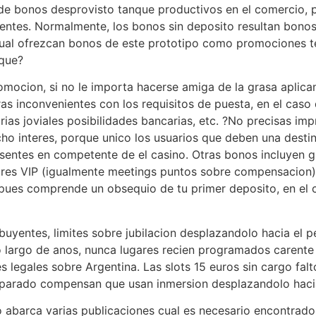
d de bonos desprovisto tanque productivos en el comercio, 
ntes. Normalmente, los bonos sin deposito resultan bono
 cual ofrezcan bonos de este prototipo como promociones 
nque?
ocion, si no le importa hacerse amiga de la grasa aplican
as inconvenientes con los requisitos de puesta, en el caso
as joviales posibilidades bancarias, etc. ?No precisas imp
cho interes, porque unico los usuarios que deben una desti
sentes en competente de el casino. Otras bonos incluyen g
res VIP (igualmente meetings puntos sobre compensacion).
pues comprende un obsequio de tu primer deposito, en el 
buyentes, limites sobre jubilacion desplazandolo hacia el 
o largo de anos, nunca lugares recien programados carente 
s legales sobre Argentina. Las slots 15 euros sin cargo fal
eparado compensan que usan inmersion desplazandolo hacia
 abarca varias publicaciones cual es necesario encontrado