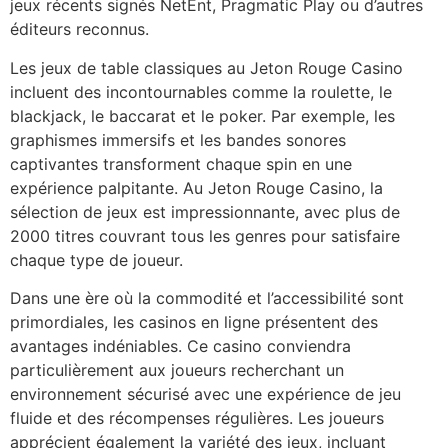
jeux récents signés NetEnt, Pragmatic Play ou d’autres
éditeurs reconnus.
Les jeux de table classiques au Jeton Rouge Casino
incluent des incontournables comme la roulette, le
blackjack, le baccarat et le poker. Par exemple, les
graphismes immersifs et les bandes sonores
captivantes transforment chaque spin en une
expérience palpitante. Au Jeton Rouge Casino, la
sélection de jeux est impressionnante, avec plus de
2000 titres couvrant tous les genres pour satisfaire
chaque type de joueur.
Dans une ère où la commodité et l’accessibilité sont
primordiales, les casinos en ligne présentent des
avantages indéniables. Ce casino conviendra
particulièrement aux joueurs recherchant un
environnement sécurisé avec une expérience de jeu
fluide et des récompenses régulières. Les joueurs
apprécient également la variété des jeux, incluant