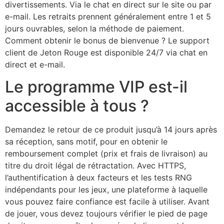
divertissements. Via le chat en direct sur le site ou par
e-mail. Les retraits prennent généralement entre 1 et 5
jours ouvrables, selon la méthode de paiement.
Comment obtenir le bonus de bienvenue ? Le support
client de Jeton Rouge est disponible 24/7 via chat en
direct et e-mail.
Le programme VIP est-il
accessible à tous ?
Demandez le retour de ce produit jusqu’à 14 jours après
sa réception, sans motif, pour en obtenir le
remboursement complet (prix et frais de livraison) au
titre du droit légal de rétractation. Avec HTTPS,
l’authentification à deux facteurs et les tests RNG
indépendants pour les jeux, une plateforme à laquelle
vous pouvez faire confiance est facile à utiliser. Avant
de jouer, vous devez toujours vérifier le pied de page