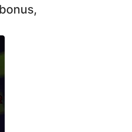
bonus,