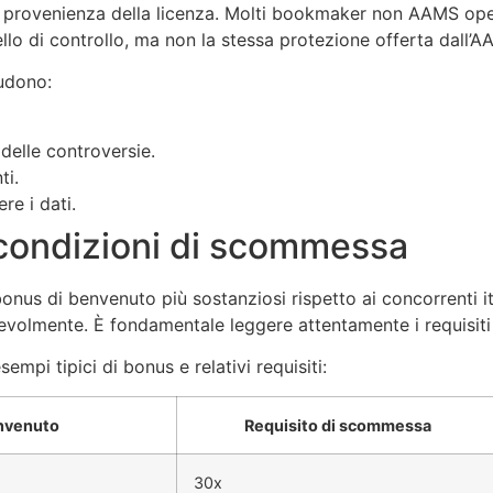
 la provenienza della licenza. Molti bookmaker non AAMS op
llo di controllo, ma non la stessa protezione offerta dall’A
ludono:
delle controversie.
ti.
re i dati.
condizioni di scommessa
s di benvenuto più sostanziosi rispetto ai concorrenti ita
olmente. È fondamentale leggere attentamente i requisiti p
empi tipici di bonus e relativi requisiti:
nvenuto
Requisito di scommessa
30x