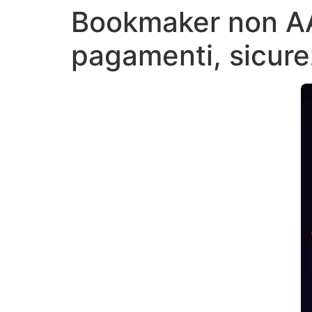
Bookmaker non AA
Skip
to
pagamenti, sicure
content