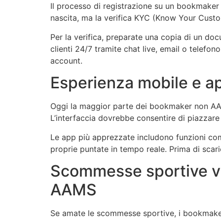
Il processo di registrazione su un bookmaker n
nascita, ma la verifica KYC (Know Your Custo
Per la verifica, preparate una copia di un do
clienti 24/7 tramite chat live, email o telefo
account.
Esperienza mobile e a
Oggi la maggior parte dei bookmaker non AAM
L’interfaccia dovrebbe consentire di piazzare
Le app più apprezzate includono funzioni com
proprie puntate in tempo reale. Prima di scarica
Scommesse sportive vs
AAMS
Se amate le scommesse sportive, i bookmaker