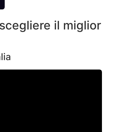
egliere il miglior
lia