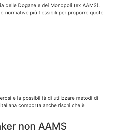
ia delle Dogane e dei Monopoli (ex AAMS).
ando normative più flessibili per proporre quote
osi e la possibilità di utilizzare metodi di
italiana comporta anche rischi che è
maker non AAMS