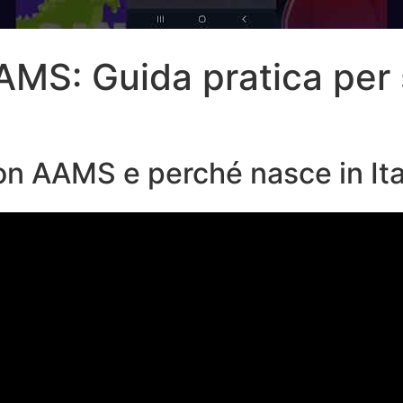
S: Guida pratica per sc
n AAMS e perché nasce in Ita