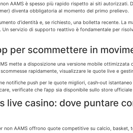
on AAMS è spesso più rapido rispetto ai siti autorizzati. D
mer) diventa obbligatoria al momento del primo prelievo.
cumento d’identità e, se richiesto, una bolletta recente. La
no. Un servizio di supporto reattivo è fondamentale per ris
pp per scommettere in movim
S mette a disposizione una versione mobile ottimizzata o
 scommesse rapidamente, visualizzare le quote live e gestir
e notifiche push per le quote migliori, cash‑out istantane
re, verificate che l’app sia disponibile sullo store ufficiale
 live casino: dove puntare c
 non AAMS offrono quote competitive su calcio, basket, t