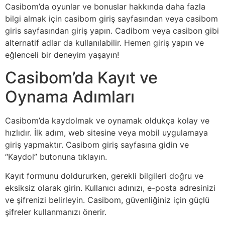
Casibom’da oyunlar ve bonuslar hakkında daha fazla
bilgi almak için casibom giriş sayfasından veya casibom
giris sayfasından giriş yapın. Cadibom veya casibon gibi
alternatif adlar da kullanılabilir. Hemen giriş yapın ve
eğlenceli bir deneyim yaşayın!
Casibom’da Kayıt ve
Oynama Adımları
Casibom’da kaydolmak ve oynamak oldukça kolay ve
hızlıdır. İlk adım, web sitesine veya mobil uygulamaya
giriş yapmaktır. Casibom giriş sayfasına gidin ve
“Kaydol” butonuna tıklayın.
Kayıt formunu doldururken, gerekli bilgileri doğru ve
eksiksiz olarak girin. Kullanıcı adınızı, e-posta adresinizi
ve şifrenizi belirleyin. Casibom, güvenliğiniz için güçlü
şifreler kullanmanızı önerir.