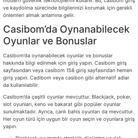
modern güvenlik teknolojilerini kullanır. Bu, casibom giriş
ve kaydolma sürecinde bilgilerinizi korumak için gerekli
önlemleri almak anlamına gelir.
Casibom’da Oynanabilecek
Oyunlar ve Bonuslar
Casibom’da oynanabilecek oyunlar ve bonuslar
hakkında bilgi edinmek için giriş yapın. Casibom giriş
sayfasından veya casibom 158 giriş sayfasından hemen
giriş yapın. Cadibom veya casibon gibi alternatif adlar
da kullanılabilir.
Casibom’da çeşitli oyunlar mevcuttur. Blackjack, poker,
slot oyunları, keno ve bakarat gibi popüler oyunlar
sunulmaktadır. Ayrıca, canlı bahis oyunları da mevcuttur.
Her oyun türü için uygun bir oyun seçin ve oyunlara giriş
yapın.