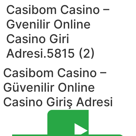
Casibom Casino –
Skip
to
Gvenilir Online
content
Casino Giri
Adresi.5815 (2)
Casibom Casino –
Güvenilir Online
Casino Giriş Adresi
▶️