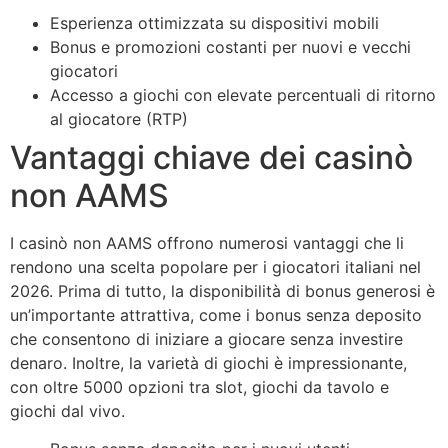
Esperienza ottimizzata su dispositivi mobili
Bonus e promozioni costanti per nuovi e vecchi
giocatori
Accesso a giochi con elevate percentuali di ritorno
al giocatore (RTP)
Vantaggi chiave dei casinò
non AAMS
I casinò non AAMS offrono numerosi vantaggi che li
rendono una scelta popolare per i giocatori italiani nel
2026. Prima di tutto, la disponibilità di bonus generosi è
un’importante attrattiva, come i bonus senza deposito
che consentono di iniziare a giocare senza investire
denaro. Inoltre, la varietà di giochi è impressionante,
con oltre 5000 opzioni tra slot, giochi da tavolo e
giochi dal vivo.