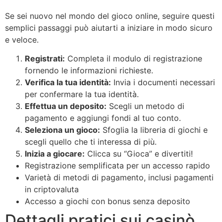
Se sei nuovo nel mondo del gioco online, seguire questi
semplici passaggi può aiutarti a iniziare in modo sicuro
e veloce.
Registrati:
Completa il modulo di registrazione
fornendo le informazioni richieste.
Verifica la tua identità:
Invia i documenti necessari
per confermare la tua identità.
Effettua un deposito:
Scegli un metodo di
pagamento e aggiungi fondi al tuo conto.
Seleziona un gioco:
Sfoglia la libreria di giochi e
scegli quello che ti interessa di più.
Inizia a giocare:
Clicca su “Gioca” e divertiti!
Registrazione semplificata per un accesso rapido
Varietà di metodi di pagamento, inclusi pagamenti
in criptovaluta
Accesso a giochi con bonus senza deposito
Dettagli pratici sui casinò