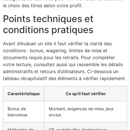
le choix des titres selon votre profil.
Points techniques et
conditions pratiques
Avant d’évaluer un site il faut vérifier la clarté des
conditions : bonus, wagering, limites de mise et
documents requis pour les retraits. Pour compléter
votre lecture, consultez aussi qui rassemble les détails
administratifs et retours d’utilisateurs. Ci-dessous un
tableau récapitulatif des éléments à vérifier rapidement.
Caractéristique
Ce qu’il faut vérifier
Bonus de
Montant, exigences de mise, jeux
bienvenue
exclus
Méthodes de
CB, portefeuilles électroniques,