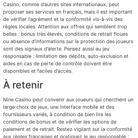
Casino, comme d’autres sites internationaux, peut
proposer ses services en français, mais il est important
de vérifier l’agrément et la conformité vis-à-vis des
règles locales. Attention aux offres qui semblent trop
belles : bonus très élevés, conditions de retrait floues
ou absence d’informations sur la protection des joueurs
sont des signaux d’alerte. Pensez aussi au jeu
responsable : limitation des dépôts, auto-exclusion et
aides en cas de perte de contrôle doivent être
disponibles et faciles d’accès.
À retenir
Nine Casino peut convenir aux joueurs qui cherchent un
large choix de jeux, une interface mobile et des
fournisseurs variés, à condition de bien lire les
conditions de bonus et de vérifier les options de
paiement et de retrait. Restez vigilant sur la conformité
aux règles françaises et pratiquez le jeu responsable :