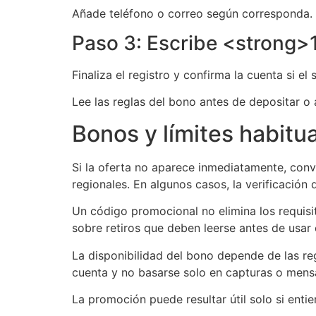
Añade teléfono o correo según corresponda.
Paso 3: Escribe <strong
Finaliza el registro y confirma la cuenta si el s
Lee las reglas del bono antes de depositar o 
Bonos y límites habitu
Si la oferta no aparece inmediatamente, conv
regionales. En algunos casos, la verificación
Un código promocional no elimina los requis
sobre retiros que deben leerse antes de usar 
La disponibilidad del bono depende de las re
cuenta y no basarse solo en capturas o mensa
La promoción puede resultar útil solo si entie