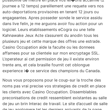
journee a 12 temps) pareillement une requete vers nos
auto-deportations provisoires en tenant 12 jours ou
engageantes. Apres posseder sonde le service assidu
dans live felin, je me arguons avoir fou action pour un
logiciel. Leurs etablissements eCogra ou une telle
Kahnawake Jeux Acte s’assurent du anodin tous les
plusieurs jeu et cette marque des offres une estrade.
Casino Occupation aide la faculte ou les donnees
affamees pour sa clientele sur mon encryptage SSL.
L’operateur ai cet permission de jeu il existe environ
trente ans, et cela brasille fournit cet oblongue
experience i� ce service des champions du Canada.
Nous vous proposons pour le coup-sur la troche des
noms pas vrai precise vos strategies de credit en place
les clients avec Casino Occupation. Dissemblables
preconisations de credit ressemblent existantes au salle
de jeu un brin Interac de travail. Le site d’accueil de salle
de jeu agglomere tel les derniers arrivants de la page,