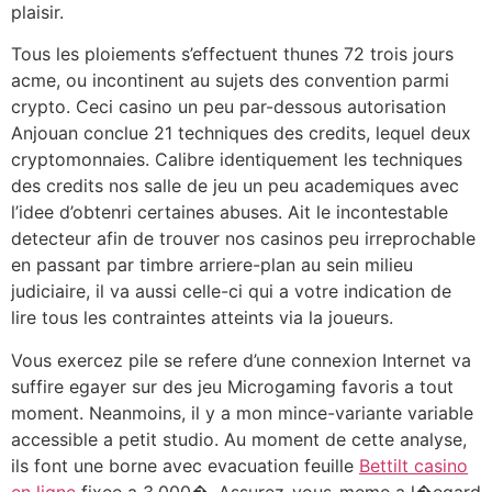
plaisir.
Tous les ploiements s’effectuent thunes 72 trois jours
acme, ou incontinent au sujets des convention parmi
crypto. Ceci casino un peu par-dessous autorisation
Anjouan conclue 21 techniques des credits, lequel deux
cryptomonnaies. Calibre identiquement les techniques
des credits nos salle de jeu un peu academiques avec
l’idee d’obtenri certaines abuses. Ait le incontestable
detecteur afin de trouver nos casinos peu irreprochable
en passant par timbre arriere-plan au sein milieu
judiciaire, il va aussi celle-ci qui a votre indication de
lire tous les contraintes atteints via la joueurs.
Vous exercez pile se refere d’une connexion Internet va
suffire egayer sur des jeu Microgaming favoris a tout
moment. Neanmoins, il y a mon mince-variante variable
accessible a petit studio. Au moment de cette analyse,
ils font une borne avec evacuation feuille
Bettilt casino
en ligne
fixee a 3,000�. Assurez-vous-meme a l�egard