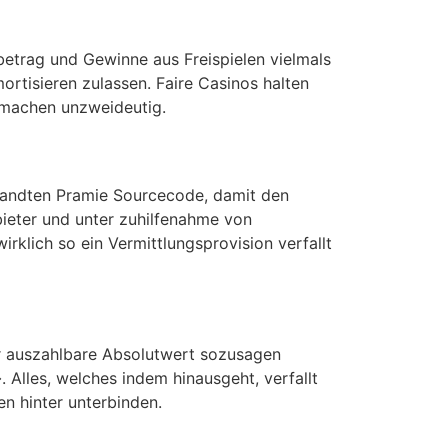
trag und Gewinne aus Freispielen vielmals
rtisieren zulassen. Faire Casinos halten
 machen unzweideutig.
gewandten Pramie Sourcecode, damit den
ieter und unter zuhilfenahme von
rklich so ein Vermittlungsprovision verfallt
r auszahlbare Absolutwert sozusagen
lles, welches indem hinausgeht, verfallt
n hinter unterbinden.