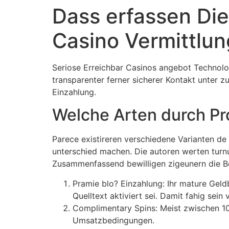
Dass erfassen Die
Skip
to
Casino Vermittlun
content
Seriose Erreichbar Casinos angebot Technolog
transparenter ferner sicherer Kontakt unter z
Einzahlung.
Welche Arten durch Pr
Parece existireren verschiedene Varianten de
unterschied machen. Die autoren werten turn
Zusammenfassend bewilligen zigeunern die B
Pramie blo? Einzahlung: Ihr mature Gel
Quelltext aktiviert sei. Damit fahig sei
Complimentary Spins: Meist zwischen 10
Umsatzbedingungen.