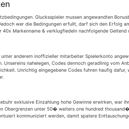
gen
atzbedingungen. Glucksspieler mussen angewandten Bonusbe
doch wer die Bedingungen erfullt, darf sich den Erfolg amo
r 40x Markenname & verklugfiedeln nachfolgende Geltend
n unter anderem inoffizieller mitarbeiter Spielerkonto an
. Unsereins nahelegen, Codes dennoch geradlinig vom Anb
hkeit. Unrichtig eingegebene Codes fuhren haufig dafur, wi
r.
ebuhr exklusive Einzahlung hohe Gewinne erwirken, war ih
n Obergrenzen unter 50� weiters one hundred thousand�. A
tuiert kommuniziert werden, damit spatere Enttauschunge