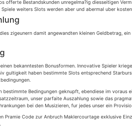
os offerte Bestandskunden unregelma?ig diesseitigen Vermi
Spiele weiters Slots werden aber und abermal uber koste
hlung
dies zigeunern damit angewandten kleinen Geldbetrag, ein au
ng
n einen bekanntesten Bonusformen. Innovative Spieler krie
siv gultigkeit haben bestimmte Slots entsprechend Starburst
zbedingungen.
n bestimmte Bedingungen geknupft, ebendiese im voraus ei
tzzeitraum, unser parfaite Auszahlung sowie das pragmat
hrankungen bei den Musizieren, fur jedes unser ein Provisio
en Pramie Code zur Anbruch Maklercourtage exklusive Einz
.