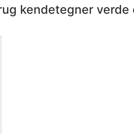
rug kendetegner verde 