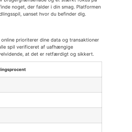
 finde noget, der falder i din smag. Platformen
lingsspil, uanset hvor du befinder dig.
 online prioriterer dine data og transaktioner
le spil verificeret af uafhængige
 velvidende, at det er retfærdigt og sikkert.
lingsprocent