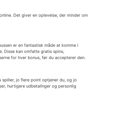
 online. Det giver en oplevelse, der minder om
nussen er en fantastisk måde at komme i
. Disse kan omfatte gratis spins,
serne for hver bonus, før du accepterer den.
piller, jo flere point optjener du, og jo
ser, hurtigere udbetalinger og personlig