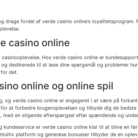
og drage fordel af verde casino online’s loyalitetsprogram. 
plevelse.
e casino online
e casinooplevelse. Hos verde casino online er kundesupportt
og dedikerede til at løse dine spørgsmål og problemer hurti
 for det.
ino online og online spil
ng, og verde casino online er engageret i at være på forkan
er for at forbedre brugeroplevelsen og tilbyde dig de bedste
elt, med en stigende efterspørgsel efter spændende og under
 kundeservice er verde casino online klar til at blive en fø
tuitiv platform og generøse bonusser tilbyder de en oplevel