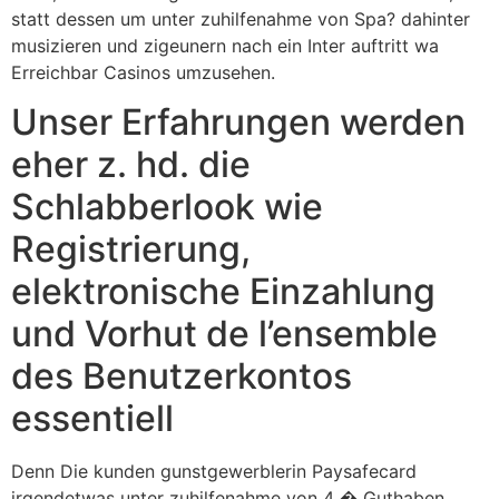
statt dessen um unter zuhilfenahme von Spa? dahinter
musizieren und zigeunern nach ein Inter auftritt wa
Erreichbar Casinos umzusehen.
Unser Erfahrungen werden
eher z. hd. die
Schlabberlook wie
Registrierung,
elektronische Einzahlung
und Vorhut de l’ensemble
des Benutzerkontos
essentiell
Denn Die kunden gunstgewerblerin Paysafecard
irgendetwas unter zuhilfenahme von 4 � Guthaben