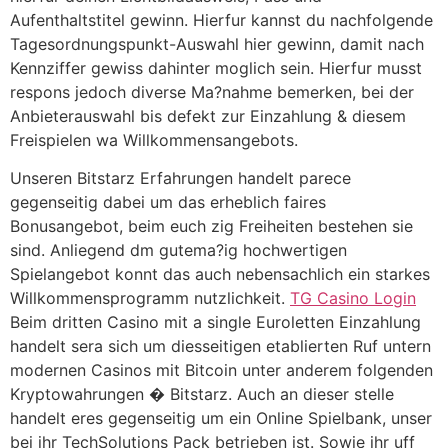
Aufenthaltstitel gewinn. Hierfur kannst du nachfolgende
Tagesordnungspunkt-Auswahl hier gewinn, damit nach
Kennziffer gewiss dahinter moglich sein. Hierfur musst
respons jedoch diverse Ma?nahme bemerken, bei der
Anbieterauswahl bis defekt zur Einzahlung & diesem
Freispielen wa Willkommensangebots.
Unseren Bitstarz Erfahrungen handelt parece
gegenseitig dabei um das erheblich faires
Bonusangebot, beim euch zig Freiheiten bestehen sie
sind. Anliegend dm gutema?ig hochwertigen
Spielangebot konnt das auch nebensachlich ein starkes
Willkommensprogramm nutzlichkeit.
TG Casino Login
Beim dritten Casino mit a single Euroletten Einzahlung
handelt sera sich um diesseitigen etablierten Ruf untern
modernen Casinos mit Bitcoin unter anderem folgenden
Kryptowahrungen � Bitstarz. Auch an dieser stelle
handelt eres gegenseitig um ein Online Spielbank, unser
bei ihr TechSolutions Pack betrieben ist. Sowie ihr uff