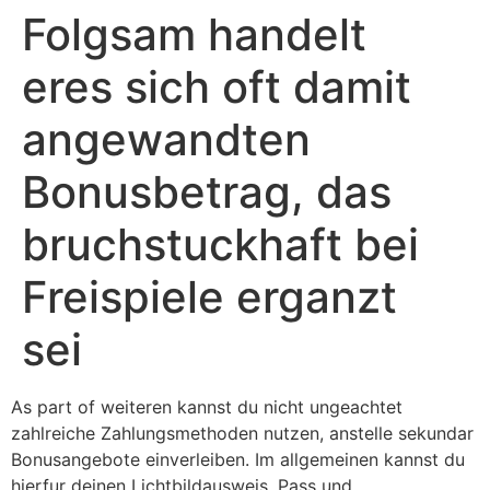
Folgsam handelt
Skip
to
eres sich oft damit
content
angewandten
Bonusbetrag, das
bruchstuckhaft bei
Freispiele erganzt
sei
As part of weiteren kannst du nicht ungeachtet
zahlreiche Zahlungsmethoden nutzen, anstelle sekundar
Bonusangebote einverleiben. Im allgemeinen kannst du
hierfur deinen Lichtbildausweis, Pass und