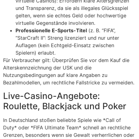
virtuelle Casinos): Erfordern klare Altersgrenzen
und Transparenz, da sie als illegales Glücksspiel
gelten, wenn sie echtes Geld oder hochwertige
virtuelle Gegenstände involvieren.
Professionelle E-Sports-Titel
(z. B. “FIFA”,
“StarCraft II”: Streng lizenziert und nur unter
Auflagen (kein Echtgeld-Einsatz zwischen
Spielern) erlaubt.
Für Verbraucher gilt: Überprüfen Sie vor dem Kauf die
Alterskennzeichnung der USK und die
Nutzungsbedingungen auf klare Angaben zu
Bezahlmodellen, um rechtliche Fallstricke zu vermeiden.
Live-Casino-Angebote:
Roulette, Blackjack und Poker
In Deutschland stoßen beliebte Spiele wie *Call of
Duty* oder *FIFA Ultimate Team* schnell an rechtliche
Grenzen, besonders wenn sie Gewalt verherrlichen oder