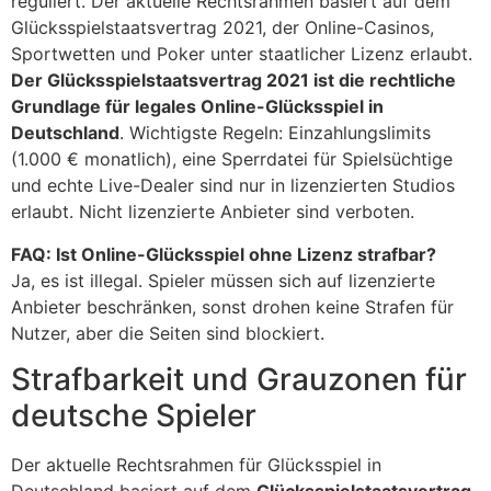
reguliert. Der aktuelle Rechtsrahmen basiert auf dem
Glücksspielstaatsvertrag 2021, der Online-Casinos,
Sportwetten und Poker unter staatlicher Lizenz erlaubt.
Der Glücksspielstaatsvertrag 2021 ist die rechtliche
Grundlage für legales Online-Glücksspiel in
Deutschland
. Wichtigste Regeln: Einzahlungslimits
(1.000 € monatlich), eine Sperrdatei für Spielsüchtige
und echte Live-Dealer sind nur in lizenzierten Studios
erlaubt. Nicht lizenzierte Anbieter sind verboten.
FAQ: Ist Online-Glücksspiel ohne Lizenz strafbar?
Ja, es ist illegal. Spieler müssen sich auf lizenzierte
Anbieter beschränken, sonst drohen keine Strafen für
Nutzer, aber die Seiten sind blockiert.
Strafbarkeit und Grauzonen für
deutsche Spieler
Der aktuelle Rechtsrahmen für Glücksspiel in