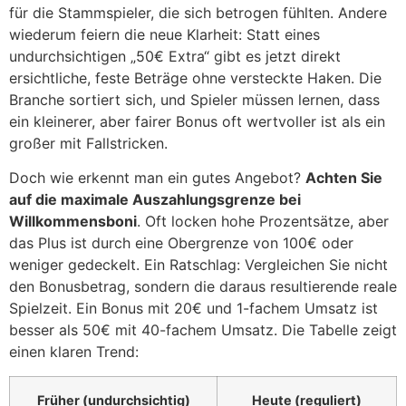
für die Stammspieler, die sich betrogen fühlten. Andere
wiederum feiern die neue Klarheit: Statt eines
undurchsichtigen „50€ Extra“ gibt es jetzt direkt
ersichtliche, feste Beträge ohne versteckte Haken. Die
Branche sortiert sich, und Spieler müssen lernen, dass
ein kleinerer, aber fairer Bonus oft wertvoller ist als ein
großer mit Fallstricken.
Doch wie erkennt man ein gutes Angebot?
Achten Sie
auf die maximale Auszahlungsgrenze bei
Willkommensboni
. Oft locken hohe Prozentsätze, aber
das Plus ist durch eine Obergrenze von 100€ oder
weniger gedeckelt. Ein Ratschlag: Vergleichen Sie nicht
den Bonusbetrag, sondern die daraus resultierende reale
Spielzeit. Ein Bonus mit 20€ und 1-fachem Umsatz ist
besser als 50€ mit 40-fachem Umsatz. Die Tabelle zeigt
einen klaren Trend:
Früher (undurchsichtig)
Heute (reguliert)