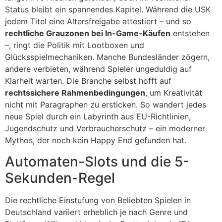
Status bleibt ein spannendes Kapitel. Während die USK
jedem Titel eine Altersfreigabe attestiert – und so
rechtliche Grauzonen bei In-Game-Käufen
entstehen
–, ringt die Politik mit Lootboxen und
Glücksspielmechaniken. Manche Bundesländer zögern,
andere verbieten, während Spieler ungeduldig auf
Klarheit warten. Die Branche selbst hofft auf
rechtssichere Rahmenbedingungen
, um Kreativität
nicht mit Paragraphen zu ersticken. So wandert jedes
neue Spiel durch ein Labyrinth aus EU-Richtlinien,
Jugendschutz und Verbraucherschutz – ein moderner
Mythos, der noch kein Happy End gefunden hat.
Automaten-Slots und die 5-
Sekunden-Regel
Die rechtliche Einstufung von Beliebten Spielen in
Deutschland variiert erheblich je nach Genre und