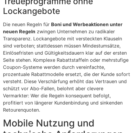
Treueprogramme ohne
Lockangebote
Die neuen Regeln für
Boni und Werbeaktionen unter
neuen Regeln
zwingen Unternehmen zu radikaler
Transparenz. Lockangebote mit versteckten Klauseln
sind verboten; stattdessen müssen Mindestumsätze,
Einlösefristen und Gültigkeitsdauern klar auf der ersten
Seite stehen. Komplexe Rabattstaffeln oder mehrstufige
Coupon-Systeme werden durch vereinfachte,
prozentuale Rabattmodelle ersetzt, die der Kunde sofort
versteht. Diese Verschärfung erhöht das Vertrauen und
schützt vor Abo-Fallen, belohnt aber clevere
Vermarkter: Wer die Regeln konsequent befolgt,
profitiert von längerer Kundenbindung und sinkenden
Retourenquoten.
Mobile Nutzung und