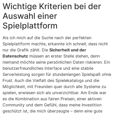
Wichtige Kriterien bei der
Auswahl einer
Spielplattform
Als ich mich auf die Suche nach der perfekten
Spielplattform machte, erkannte ich schnell, dass nicht
nur die Grafik zählt. Die
Sicherheit und der
Datenschutz
müssen an erster Stelle stehen, denn
niemand möchte seine persönlichen Daten riskieren. Ein
benutzerfreundliches Interface und eine stabile
Serverleistung sorgen für stundenlangen Spielspaß ohne
Frust. Auch die Vielfalt des Spielekatalogs und die
Möglichkeit, mit Freunden quer durch alle Systeme zu
spielen, erwiesen sich als unverzichtbar. Am Ende war
es die Kombination aus fairen Preisen, einer aktiven
Community und dem Gefühl, dass meine Investition
geschützt ist, die mich überzeugte – denn eine gute