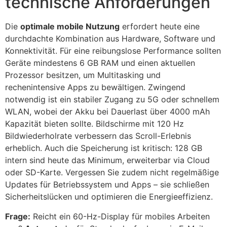
technische Anforderungen
Die
optimale mobile Nutzung
erfordert heute eine
durchdachte Kombination aus Hardware, Software und
Konnektivität. Für eine reibungslose Performance sollten
Geräte mindestens 6 GB RAM und einen aktuellen
Prozessor besitzen, um Multitasking und
rechenintensive Apps zu bewältigen. Zwingend
notwendig ist ein stabiler Zugang zu 5G oder schnellem
WLAN, wobei der Akku bei Dauerlast über 4000 mAh
Kapazität bieten sollte. Bildschirme mit 120 Hz
Bildwiederholrate verbessern das Scroll-Erlebnis
erheblich. Auch die Speicherung ist kritisch: 128 GB
intern sind heute das Minimum, erweiterbar via Cloud
oder SD-Karte. Vergessen Sie zudem nicht regelmäßige
Updates für Betriebssystem und Apps – sie schließen
Sicherheitslücken und optimieren die Energieeffizienz.
Frage:
Reicht ein 60-Hz-Display für mobiles Arbeiten