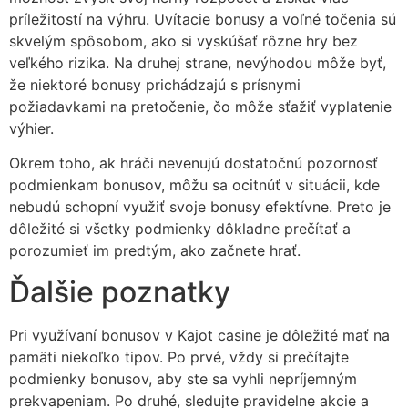
príležitostí na výhru. Uvítacie bonusy a voľné točenia sú
skvelým spôsobom, ako si vyskúšať rôzne hry bez
veľkého rizika. Na druhej strane, nevýhodou môže byť,
že niektoré bonusy prichádzajú s prísnymi
požiadavkami na pretočenie, čo môže sťažiť vyplatenie
výhier.
Okrem toho, ak hráči nevenujú dostatočnú pozornosť
podmienkam bonusov, môžu sa ocitnúť v situácii, kde
nebudú schopní využiť svoje bonusy efektívne. Preto je
dôležité si všetky podmienky dôkladne prečítať a
porozumieť im predtým, ako začnete hrať.
Ďalšie poznatky
Pri využívaní bonusov v Kajot casine je dôležité mať na
pamäti niekoľko tipov. Po prvé, vždy si prečítajte
podmienky bonusov, aby ste sa vyhli nepríjemným
prekvapeniam. Po druhé, sledujte pravidelne akcie a