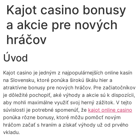
Kajot casino bonusy
Skip
to
a akcie pre nových
content
hráčov
Úvod
Kajot casino je jedným z najpopulárnejších online kasín
na Slovensku, ktoré ponúka širokú škálu hier a
atraktívne bonusy pre nových hráčov. Pre začiatočníkov
je dôležité pochopiť, aké výhody a akcie sú k dispozícii,
aby mohli maximálne využiť svoj herný zážitok. V tejto
súvislosti je potrebné spomenúť, že
kajot online casino
ponúka rôzne bonusy, ktoré môžu pomôcť novým
hráčom začať s hraním a získať výhody už od prvého
vkladu.