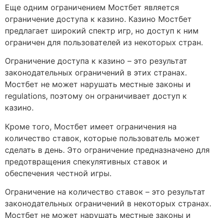
Еще одним ограничением Мостбет является
ограничение доступа к казино. Казино Мостбет
предлагает широкий спектр игр, но доступ к ним
ограничен для пользователей из некоторых стран.
Ограничение доступа к казино – это результат
законодательных ограничений в этих странах.
Мостбет не может нарушать местные законы и
regulations, поэтому он ограничивает доступ к
казино.
Кроме того, Мостбет имеет ограничения на
количество ставок, которые пользователь может
сделать в день. Это ограничение предназначено для
предотвращения спекулятивных ставок и
обеспечения честной игры.
Ограничение на количество ставок – это результат
законодательных ограничений в некоторых странах.
Мостбет не может нарушать местные законы и