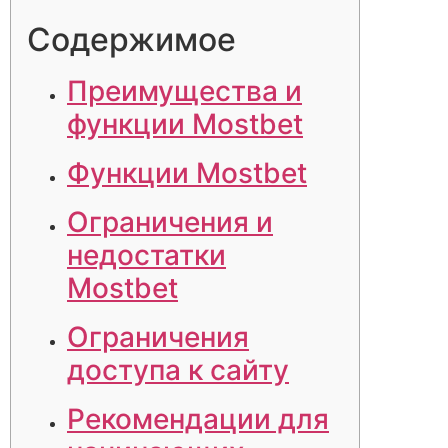
Содержимое
Преимущества и
функции Mostbet
Функции Mostbet
Ограничения и
недостатки
Mostbet
Ограничения
доступа к сайту
Рекомендации для