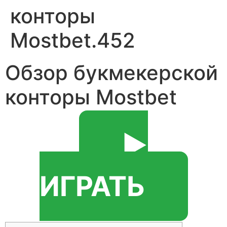
конторы
Skip
to
Mostbet.452
content
Обзор букмекерской
конторы Mostbet
▶️
ИГРАТЬ