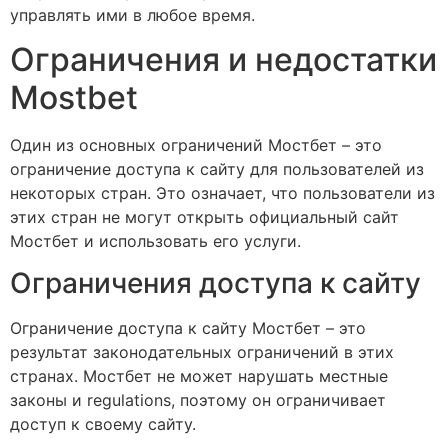
управлять ими в любое время.
Ограничения и недостатки
Mostbet
Один из основных ограничений Мостбет – это
ограничение доступа к сайту для пользователей из
некоторых стран. Это означает, что пользователи из
этих стран не могут открыть официальный сайт
Мостбет и использовать его услуги.
Ограничения доступа к сайту
Ограничение доступа к сайту Мостбет – это
результат законодательных ограничений в этих
странах. Мостбет не может нарушать местные
законы и regulations, поэтому он ограничивает
доступ к своему сайту.