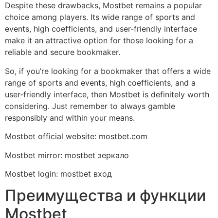
Despite these drawbacks, Mostbet remains a popular
choice among players. Its wide range of sports and
events, high coefficients, and user-friendly interface
make it an attractive option for those looking for a
reliable and secure bookmaker.
So, if you’re looking for a bookmaker that offers a wide
range of sports and events, high coefficients, and a
user-friendly interface, then Mostbet is definitely worth
considering. Just remember to always gamble
responsibly and within your means.
Mostbet official website: mostbet.com
Mostbet mirror: mostbet зеркало
Mostbet login: mostbet вход
Преимущества и функции
Mostbet