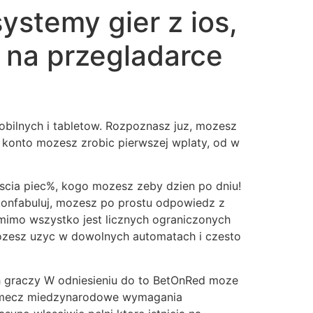
stemy gier z ios,
y na przegladarce
obilnych i tabletow. Rozpoznasz juz, mozesz
 konto mozesz zrobic pierwszej wplaty, od w
scia piec%, kogo mozesz zeby dzien po dniu!
 konfabuluj, mozesz po prostu odpowiedz z
 mimo wszystko jest licznych ograniczonych
mozesz uzyc w dowolnych automatach i czesto
h graczy W odniesieniu do to BetOnRed moze
no mecz miedzynarodowe wymagania