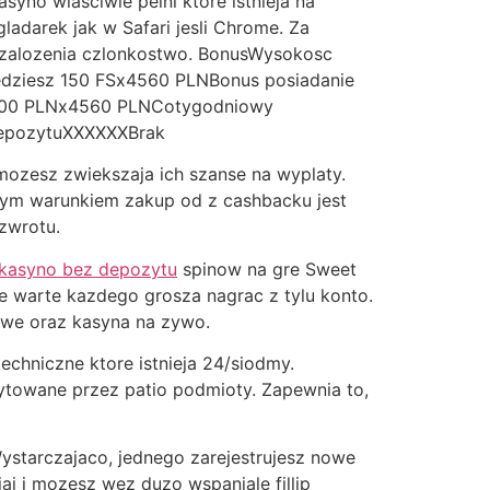
yno wlasciwie pelni ktore istnieja na
adarek jak w Safari jesli Chrome. Za
zalozenia czlonkostwo. BonusWysokosc
bedziesz 150 FSx4560 PLNBonus posiadanie
 500 PLNx4560 PLNCotygodniowy
depozytuXXXXXXBrak
mozesz zwiekszaja ich szanse na wyplaty.
znym warunkiem zakup od z cashbacku jest
zwrotu.
kasyno bez depozytu
spinow na gre Sweet
ie warte kazdego grosza nagrac z tylu konto.
lowe oraz kasyna na zywo.
echniczne ktore istnieja 24/siodmy.
ytowane przez patio podmioty. Zapewnia to,
ystarczajaco, jednego zarejestrujesz nowe
aj i mozesz wez duzo wspaniale fillip