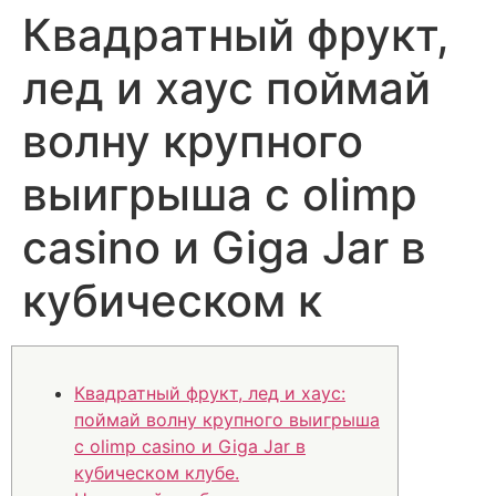
Квадратный фрукт,
Skip
to
лед и хаус поймай
content
волну крупного
выигрыша с olimp
casino и Giga Jar в
кубическом к
Квадратный фрукт, лед и хаус:
поймай волну крупного выигрыша
с olimp casino и Giga Jar в
кубическом клубе.