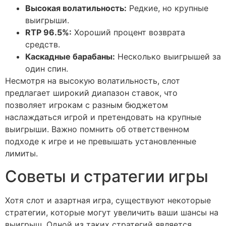
Высокая волатильность:
Редкие, но крупные
выигрыши.
RTP 96.5%:
Хороший процент возврата
средств.
Каскадные барабаны:
Несколько выигрышей за
один спин.
Несмотря на высокую волатильность, слот
предлагает широкий диапазон ставок, что
позволяет игрокам с разным бюджетом
наслаждаться игрой и претендовать на крупные
выигрыши. Важно помнить об ответственном
подходе к игре и не превышать установленные
лимиты.
Советы и стратегии игры
Хотя слот и азартная игра, существуют некоторые
стратегии, которые могут увеличить ваши шансы на
выигрыш. Одной из таких стратегий является