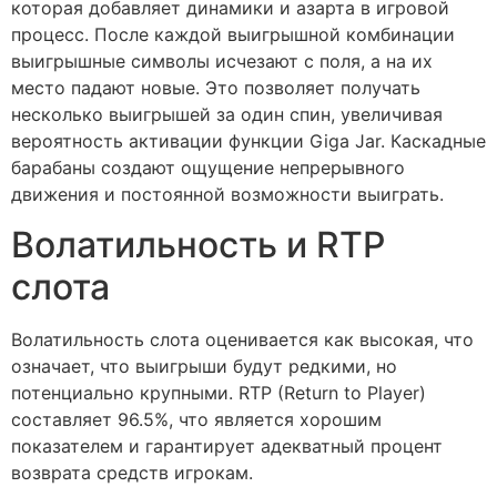
которая добавляет динамики и азарта в игровой
процесс. После каждой выигрышной комбинации
выигрышные символы исчезают с поля, а на их
место падают новые. Это позволяет получать
несколько выигрышей за один спин, увеличивая
вероятность активации функции Giga Jar. Каскадные
барабаны создают ощущение непрерывного
движения и постоянной возможности выиграть.
Волатильность и RTP
слота
Волатильность слота оценивается как высокая, что
означает, что выигрыши будут редкими, но
потенциально крупными. RTP (Return to Player)
составляет 96.5%, что является хорошим
показателем и гарантирует адекватный процент
возврата средств игрокам.