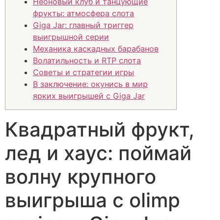
Неоновый клуб и танцующие
фрукты: атмосфера слота
Giga Jar: главный триггер
выигрышной серии
Механика каскадных барабанов
Волатильность и RTP слота
Советы и стратегии игры
В заключение: окунись в мир
ярких выигрышей с Giga Jar
Квадратный фрукт,
лед и хаус: поймай
волну крупного
выигрыша с olimp