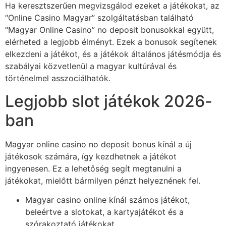
Ha keresztszerűen megvizsgálod ezeket a játékokat, az
“Online Casino Magyar” szolgáltatásban található
“Magyar Online Casino” no deposit bonusokkal együtt,
elérheted a legjobb élményt. Ezek a bonusok segítenek
elkezdeni a játékot, és a játékok általános játésmódja és
szabályai közvetlenül a magyar kultúrával és
történelmel asszociálhatók.
Legjobb slot játékok 2026-
ban
Magyar online casino no deposit bonus kínál a új
játékosok számára, így kezdhetnek a játékot
ingyenesen. Ez a lehetőség segít megtanulni a
játékokat, mielőtt bármilyen pénzt helyeznének fel.
Magyar casino online kínál számos játékot,
beleértve a slotokat, a kartyajátékot és a
szórakoztató játékokat.