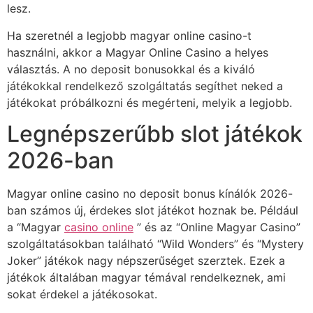
lesz.
Ha szeretnél a legjobb magyar online casino-t
használni, akkor a Magyar Online Casino a helyes
választás. A no deposit bonusokkal és a kiváló
játékokkal rendelkező szolgáltatás segíthet neked a
játékokat próbálkozni és megérteni, melyik a legjobb.
Legnépszerűbb slot játékok
2026-ban
Magyar online casino no deposit bonus kínálók 2026-
ban számos új, érdekes slot játékot hoznak be. Például
a “Magyar
casino online
” és az “Online Magyar Casino”
szolgáltatásokban található “Wild Wonders” és “Mystery
Joker” játékok nagy népszerűséget szerztek. Ezek a
játékok általában magyar témával rendelkeznek, ami
sokat érdekel a játékosokat.