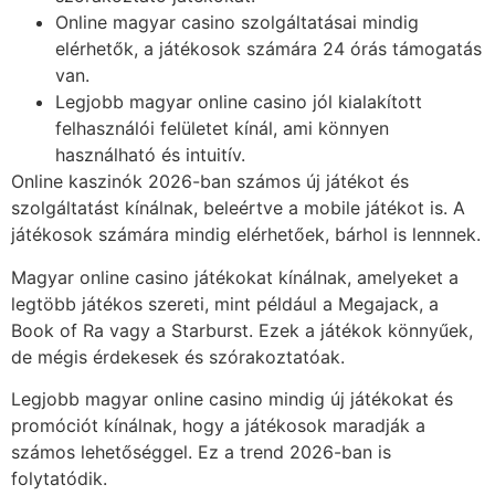
Online magyar casino szolgáltatásai mindig
elérhetők, a játékosok számára 24 órás támogatás
van.
Legjobb magyar online casino jól kialakított
felhasználói felületet kínál, ami könnyen
használható és intuitív.
Online kaszinók 2026-ban számos új játékot és
szolgáltatást kínálnak, beleértve a mobile játékot is. A
játékosok számára mindig elérhetőek, bárhol is lennnek.
Magyar online casino játékokat kínálnak, amelyeket a
legtöbb játékos szereti, mint például a Megajack, a
Book of Ra vagy a Starburst. Ezek a játékok könnyűek,
de mégis érdekesek és szórakoztatóak.
Legjobb magyar online casino mindig új játékokat és
promóciót kínálnak, hogy a játékosok maradják a
számos lehetőséggel. Ez a trend 2026-ban is
folytatódik.