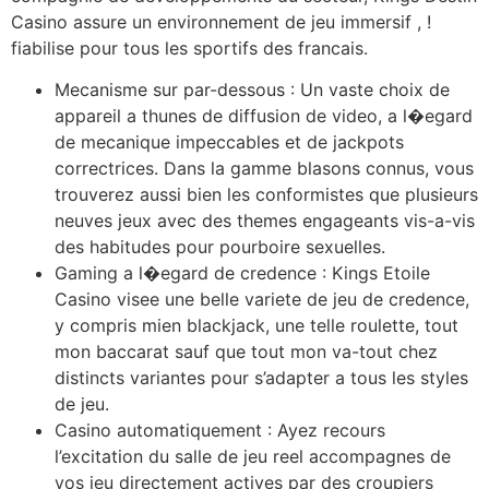
Casino assure un environnement de jeu immersif , !
fiabilise pour tous les sportifs des francais.
Mecanisme sur par-dessous : Un vaste choix de
appareil a thunes de diffusion de video, a l�egard
de mecanique impeccables et de jackpots
correctrices. Dans la gamme blasons connus, vous
trouverez aussi bien les conformistes que plusieurs
neuves jeux avec des themes engageants vis-a-vis
des habitudes pour pourboire sexuelles.
Gaming a l�egard de credence : Kings Etoile
Casino visee une belle variete de jeu de credence,
y compris mien blackjack, une telle roulette, tout
mon baccarat sauf que tout mon va-tout chez
distincts variantes pour s’adapter a tous les styles
de jeu.
Casino automatiquement : Ayez recours
l’excitation du salle de jeu reel accompagnes de
vos jeu directement actives par des croupiers