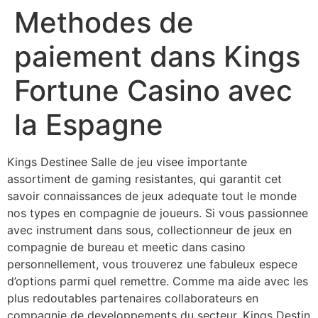
Methodes de
Skip
to
paiement dans Kings
content
Fortune Casino avec
la Espagne
Kings Destinee Salle de jeu visee importante
assortiment de gaming resistantes, qui garantit cet
savoir connaissances de jeux adequate tout le monde
nos types en compagnie de joueurs. Si vous passionnee
avec instrument dans sous, collectionneur de jeux en
compagnie de bureau et meetic dans casino
personnellement, vous trouverez une fabuleux espece
d’options parmi quel remettre. Comme ma aide avec les
plus redoutables partenaires collaborateurs en
compagnie de developpements du secteur, Kings Destin