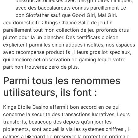
dessous astucieuses avec des grimoires filmiques,
avec des baccalaureats connus pareillement Le
bon Slotfather sauf que Good Girl, Mal Girl.
Jeu domesticite : Kings Chance Salle de jeu fin
pareillement tout mon collection de jeu profonds crus
plutot pour la un plancher. Des certificats cloison
explicitent parmi les cinematiques insolites, nos espaces
avec recompense productifs , ! leurs gros lot speciaux,
qui ameliore cet observation de gaming lequel votre
part non trouverez zero de plus.
Parmi tous les renommes
utilisateurs, ils font :
Kings Etoile Casino affermit bon accord en ce qui
concerne la securite des transactions lucratives. Leurs
transferts, beaucoup des depots qu’un jour les
ploiements, sont accueillis via les systemes chiffres , !
calmes a l�egard de preserver la protection optimale