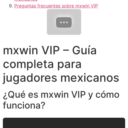
Preguntas frecuentes sobre mxwin VIP
mxwin VIP – Guía
completa para
jugadores mexicanos
¿Qué es mxwin VIP y cómo
funciona?