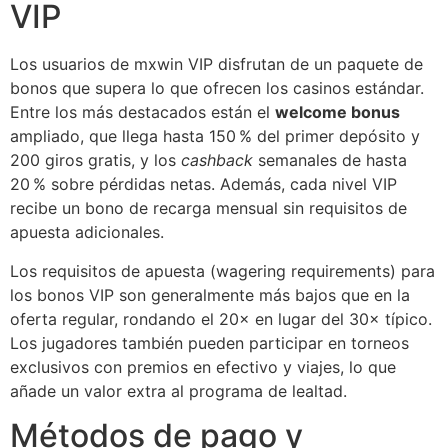
VIP
Los usuarios de mxwin VIP disfrutan de un paquete de
bonos que supera lo que ofrecen los casinos estándar.
Entre los más destacados están el
welcome bonus
ampliado, que llega hasta 150 % del primer depósito y
200 giros gratis, y los
cashback
semanales de hasta
20 % sobre pérdidas netas. Además, cada nivel VIP
recibe un bono de recarga mensual sin requisitos de
apuesta adicionales.
Los requisitos de apuesta (wagering requirements) para
los bonos VIP son generalmente más bajos que en la
oferta regular, rondando el 20× en lugar del 30× típico.
Los jugadores también pueden participar en torneos
exclusivos con premios en efectivo y viajes, lo que
añade un valor extra al programa de lealtad.
Métodos de pago y