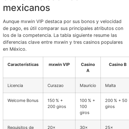
mexicanos
Aunque mxwin VIP destaca por sus bonos y velocidad
de pago, es útil comparar sus principales atributos con
los de la competencia. La tabla siguiente resume las
diferencias clave entre mxwin y tres casinos populares
en México.
Características
mxwin VIP
Casino
Casino B
A
Licencia
Curazao
Mauricio
Malta
Welcome Bonus
150 % +
100 % +
200 % + 50
200 giros
100
giros
giros
Requisitos de
20×
30×
25×