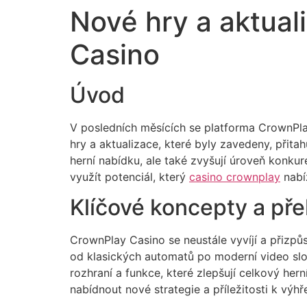
Nové hry a aktual
Skip
to
Casino
content
Úvod
V posledních měsících se platforma CrownPlay
hry a aktualizace, které byly zavedeny, přitah
herní nabídku, ale také zvyšují úroveň konk
využít potenciál, který
casino crownplay
nabíz
Klíčové koncepty a př
CrownPlay Casino se neustále vyvíjí a přizpůs
od klasických automatů po moderní video sloty
rozhraní a funkce, které zlepšují celkový he
nabídnout nové strategie a příležitosti k výhř