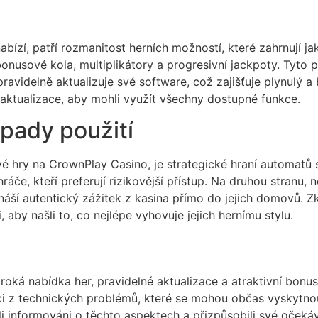
bízí, patří rozmanitost herních možností, které zahrnují ja
bonusové kola, multiplikátory a progresivní jackpoty. Tyto 
pravidelně aktualizuje své software, což zajišťuje plynulý
aktualizace, aby mohli využít všechny dostupné funkce.
ípady použití
é hry na CrownPlay Casino, je strategické hraní automatů s 
hráče, kteří preferují rizikovější přístup. Na druhou stranu
ináší autentický zážitek z kasina přímo do jejich domovů.
aby našli to, co nejlépe vyhovuje jejich hernímu stylu.
oká nabídka her, pravidelné aktualizace a atraktivní bonus
raci z technických problémů, které se mohou občas vyskyt
yli informováni o těchto aspektech a přizpůsobili své očeká