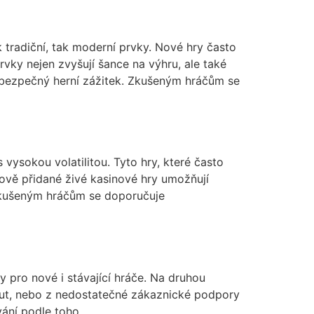
k tradiční, tak moderní prvky. Nové hry často
prvky nejen zvyšují šance na výhru, ale také
 a bezpečný herní zážitek. Zkušeným hráčům se
vysokou volatilitou. Tyto hry, které často
, nově přidané živé kasinové hry umožňují
 Zkušeným hráčům se doporučuje
y pro nové i stávající hráče. Na druhou
nout, nebo z nedostatečné zákaznické podpory
vání podle toho.