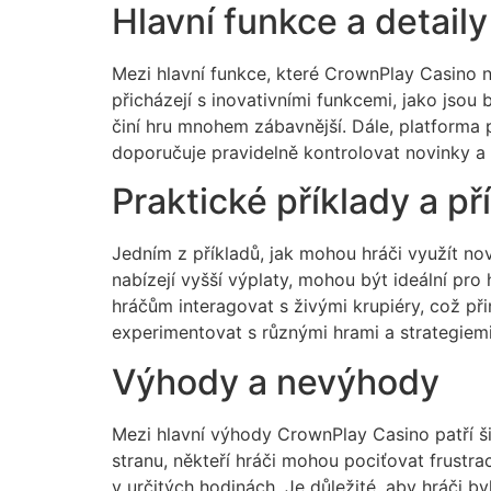
Hlavní funkce a detaily
Mezi hlavní funkce, které CrownPlay Casino na
přicházejí s inovativními funkcemi, jako jsou 
činí hru mnohem zábavnější. Dále, platforma 
doporučuje pravidelně kontrolovat novinky a 
Praktické příklady a př
Jedním z příkladů, jak mohou hráči využít nov
nabízejí vyšší výplaty, mohou být ideální pro 
hráčům interagovat s živými krupiéry, což př
experimentovat s různými hrami a strategiemi, 
Výhody a nevýhody
Mezi hlavní výhody CrownPlay Casino patří šir
stranu, někteří hráči mohou pociťovat frust
v určitých hodinách. Je důležité, aby hráči b