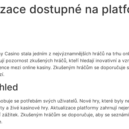
izace dostupné na plat
 Casino stala jedním z nejvýznamnějších hráčů na trhu onl
ují pozornost zkušených hráčů, kteří hledají inovativní a vz
urence mezi online kasiny. Zkušeným hráčům se doporučuje 
í.
ehled
obuje se potřebám svých uživatelů. Nové hry, které byly ne
 a živé kasinové hry. Aktualizace platformy zahrnují nejen 
rní zážitek. Zkušeným hráčům se doporučuje, aby se seznám
e.