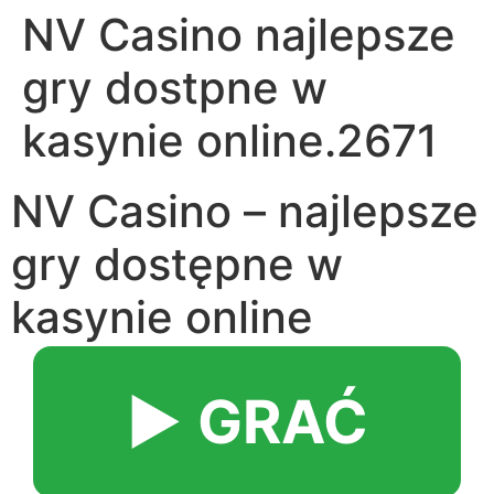
NV Casino najlepsze
Skip
to
gry dostpne w
content
kasynie online.2671
NV Casino – najlepsze
gry dostępne w
kasynie online
▶️ GRAĆ