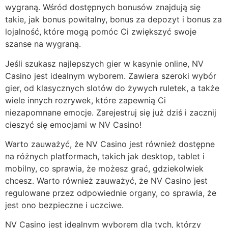
wygraną. Wśród dostępnych bonusów znajdują się
takie, jak bonus powitalny, bonus za depozyt i bonus za
lojalność, które mogą pomóc Ci zwiększyć swoje
szanse na wygraną.
Jeśli szukasz najlepszych gier w kasynie online, NV
Casino jest idealnym wyborem. Zawiera szeroki wybór
gier, od klasycznych slotów do żywych ruletek, a także
wiele innych rozrywek, które zapewnią Ci
niezapomnane emocje. Zarejestruj się już dziś i zacznij
cieszyć się emocjami w NV Casino!
Warto zauważyć, że NV Casino jest również dostępne
na różnych platformach, takich jak desktop, tablet i
mobilny, co sprawia, że możesz grać, gdziekolwiek
chcesz. Warto również zauważyć, że NV Casino jest
regulowane przez odpowiednie organy, co sprawia, że
jest ono bezpieczne i uczciwe.
NV Casino jest idealnym wyborem dla tych, którzy