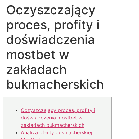
Oczyszczający
Skip
to
proces, profity i
content
doświadczenia
mostbet w
zakładach
bukmacherskich
Oczyszczający proces, profity i
doświadczenia mostbet w
zakładach bukmacherskich
Analiza oferty bukmacherskiej