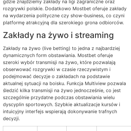
gdzie znajdziemy zakłady na ligi zagraniczne oraz
rozgrywki polskie. Dodatkowo Mostbet oferuje zakłady
na wydarzenia polityczne czy show-business, co czyni
platformę atrakcyjną dla szerokiego grona odbiorców.
Zakłady na żywo i streaming
Zakłady na żywo (live betting) to jedna z najbardziej
dynamicznych form obstawiania. Mostbet oferuje
szeroki wybór transmisji na żywo, które pozwalają
obserwować rozgrywki w czasie rzeczywistym i
podejmować decyzje o zakładach na podstawie
aktualnej sytuacji na boisku. Funkcja Multiview pozwala
śledzić kilka transmisji na żywo jednocześnie, co jest
szczególnie przydatne podczas obstawiania wielu
dyscyplin sportowych. Szybkie aktualizacje kursów i
intuicyjny interfejs wspierają dokonywanie trafnych
decyzji.