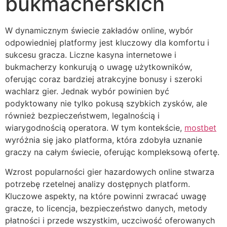
bukmacherskich
W dynamicznym świecie zakładów online, wybór
odpowiedniej platformy jest kluczowy dla komfortu i
sukcesu gracza. Liczne kasyna internetowe i
bukmacherzy konkurują o uwagę użytkowników,
oferując coraz bardziej atrakcyjne bonusy i szeroki
wachlarz gier. Jednak wybór powinien być
podyktowany nie tylko pokusą szybkich zysków, ale
również bezpieczeństwem, legalnością i
wiarygodnością operatora. W tym kontekście,
mostbet
wyróżnia się jako platforma, która zdobyła uznanie
graczy na całym świecie, oferując kompleksową ofertę.
Wzrost popularności gier hazardowych online stwarza
potrzebę rzetelnej analizy dostępnych platform.
Kluczowe aspekty, na które powinni zwracać uwagę
gracze, to licencja, bezpieczeństwo danych, metody
płatności i przede wszystkim, uczciwość oferowanych