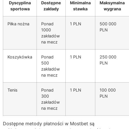
Dyscyplina
Dostępne
Minimalna
Maksymalna
sportowa
zakłady
stawka
wygrana
Piłka nożna
Ponad
1 PLN
500 000
1000
PLN
zakładów
na mecz
Koszykówka
Ponad
1 PLN
250 000
500
PLN
zakładów
na mecz
Tenis
Ponad
1 PLN
100 000
300
PLN
zakładów
na mecz
Dostępne metody płatności w Mostbet są