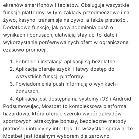
ekranów smartfonów i tabletów. Obsługuje wszystkie
funkcje platformy, w tym zakłady przedmeczowe i na
żywo, kasyno, transmisje na żywo, a także płatności.
Dodatkowe funkcje, jak powiadomienia push o
wynikach i bonusach, ułatwiają stay up-to-date i
wykorzystanie porównywalnych ofert w ograniczonej
czasowo promocji.
Pobranie i instalacja aplikacji są bezpłatne.
Aplikacja oferuje szybki i łatwy dostęp do
wszystkich funkcji platformy.
Powiadomienia push informują o wynikach i
bonusach.
Aplikacja jest dostępna na systemy iOS i Android.
Podsumowując, Mostbet to kompleksowa platforma
hazardowa, która oferuje szeroki wybór zakładów
sportowych, atrakcyjne bonusy, bezpieczne metody
płatności i intuicyjny interfejs. To wszystko sprawia, że
Mostbet jest idealnym wyborem dla zarówno