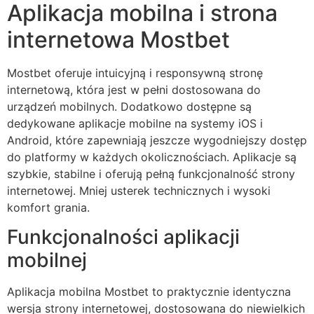
Aplikacja mobilna i strona
internetowa Mostbet
Mostbet oferuje intuicyjną i responsywną stronę
internetową, która jest w pełni dostosowana do
urządzeń mobilnych. Dodatkowo dostępne są
dedykowane aplikacje mobilne na systemy iOS i
Android, które zapewniają jeszcze wygodniejszy dostęp
do platformy w każdych okolicznościach. Aplikacje są
szybkie, stabilne i oferują pełną funkcjonalność strony
internetowej. Mniej usterek technicznych i wysoki
komfort grania.
Funkcjonalności aplikacji
mobilnej
Aplikacja mobilna Mostbet to praktycznie identyczna
wersja strony internetowej, dostosowana do niewielkich