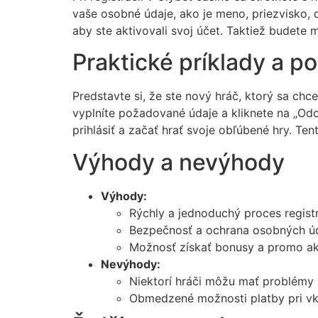
vaše osobné údaje, ako je meno, priezvisko, 
aby ste aktivovali svoj účet. Taktiež budete
Praktické príklady a po
Predstavte si, že ste nový hráč, ktorý sa chce
vyplníte požadované údaje a kliknete na „Odo
prihlásiť a začať hrať svoje obľúbené hry. Tent
Výhody a nevýhody
Výhody:
Rýchly a jednoduchý proces registr
Bezpečnosť a ochrana osobných úd
Možnosť získať bonusy a promo akci
Nevýhody:
Niektorí hráči môžu mať problémy s
Obmedzené možnosti platby pri vk