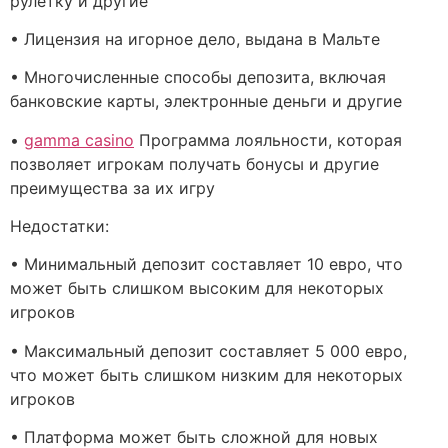
рулетку и другие
• Лицензия на игорное дело, выдана в Мальте
• Многочисленные способы депозита, включая
банковские карты, электронные деньги и другие
•
gamma casino
Программа лояльности, которая
позволяет игрокам получать бонусы и другие
преимущества за их игру
Недостатки:
• Минимальный депозит составляет 10 евро, что
может быть слишком высоким для некоторых
игроков
• Максимальный депозит составляет 5 000 евро,
что может быть слишком низким для некоторых
игроков
• Платформа может быть сложной для новых