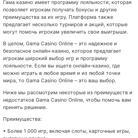
Гама казино имеет программу лояльности, которая
позволяет игрокам получать бонусы и другие
преимущества за их игру. Платформа также
предлагает несколько турниров и акций, которые
могут помочь игрокам увеличить свои выигрыши.
В целом, Gama Casino Online – это надежное и
безопасное онлайн-казино, которое предлагает
игрокам широкий выбор игр и программу
лояльности. Если вы ищете онлайн-казино, где
можно играть в любое время и из любой точки
мира, то Gama Casino Online – это ваш выбор.
Ниже мы рассмотрим некоторые из преимуществ и
недостатков Gama Casino Online, чтобы помочь вам
принять решение.
Преимущества:
• Более 1 000 игр, включая слоты, карточные игры,