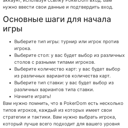
аккаунт, используя ссылку PokerDom вход. Вам
нужно ввести свои данные и подтвердить вход.
Основные шаги для начала
игры
Выберите тип игры: турнир или игрок против
игрока.
Выберите стол: у вас будет выбор из различных
столов с разными типами игроков.
Выберите количество карт: у вас будет выбор
из различных вариантов количества карт.
Выберите тип ставки: у вас будет выбор из
различных вариантов типа ставки.
Начните играть!
Вам нужно помнить, что в PokerDom есть несколько
типов игроков, каждый из которых имеет свои
стратегии и тактики. Вам нужно выбрать игрока,
который лучше всего подходит для вашего уровня