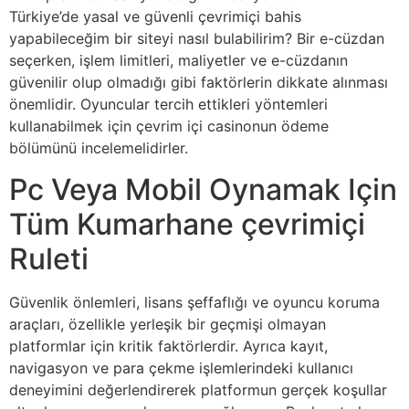
Türkiye’de yasal ve güvenli çevrimiçi bahis
yapabileceğim bir siteyi nasıl bulabilirim? Bir e-cüzdan
seçerken, işlem limitleri, maliyetler ve e-cüzdanın
güvenilir olup olmadığı gibi faktörlerin dikkate alınması
önemlidir. Oyuncular tercih ettikleri yöntemleri
kullanabilmek için çevrim içi casinonun ödeme
bölümünü incelemelidirler.
Pc Veya Mobil Oynamak Için
Tüm Kumarhane çevrimiçi
Ruleti
Güvenlik önlemleri, lisans şeffaflığı ve oyuncu koruma
araçları, özellikle yerleşik bir geçmişi olmayan
platformlar için kritik faktörlerdir. Ayrıca kayıt,
navigasyon ve para çekme işlemlerindeki kullanıcı
deneyimini değerlendirerek platformun gerçek koşullar