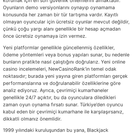
korumak için en son güvenlik önlemlerini almaktadır.
Oyunların demo versiyonlarını oynayıp oynamama
konusunda her zaman bir tür tartışma vardır. Kayıtlı
olmayan oyuncular için ücretsiz oyunlar mevcut değildir,
çünkü çoğu yargı alanı genellikle bir hesap açmadan
önce ücretsiz oynamaya izin vermez.
Yeni platformlar genellikle güncellenmiş özellikler,
ödeme yöntemleri veya bonus yapıları sunar, bu nedenle
bunların pratikte nasıl çalıştığını doğrularız. Yeni online
casino incelemeleri, NewCasinoRank’in temel odak
noktasıdır; burada yeni yayına giren platformları gerçek
performanslarına ve doğrulanabilir özelliklerine göre
analiz ediyoruz. Ayrıca, çevrimiçi kumarhaneler
genellikle 24/7 açıktır, bu da oyunculara diledikleri
zaman oyun oynama fırsatı sunar. Türkiye’den oyuncu
kabul eden bir çevrimiçi kumarhane ile karşılaşırsanız,
dikkatli olmanız önemlidir.
1999 yılındaki kuruluşundan bu yana, Blackjack