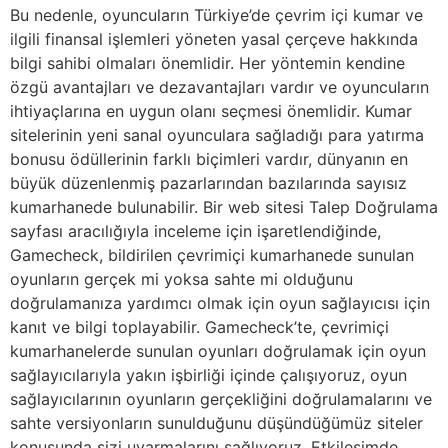
Bu nedenle, oyuncuların Türkiye’de çevrim içi kumar ve
ilgili finansal işlemleri yöneten yasal çerçeve hakkında
bilgi sahibi olmaları önemlidir. Her yöntemin kendine
özgü avantajları ve dezavantajları vardır ve oyuncuların
ihtiyaçlarına en uygun olanı seçmesi önemlidir. Kumar
sitelerinin yeni sanal oyunculara sağladığı para yatırma
bonusu ödüllerinin farklı biçimleri vardır, dünyanın en
büyük düzenlenmiş pazarlarından bazılarında sayısız
kumarhanede bulunabilir. Bir web sitesi Talep Doğrulama
sayfası aracılığıyla inceleme için işaretlendiğinde,
Gamecheck, bildirilen çevrimiçi kumarhanede sunulan
oyunların gerçek mi yoksa sahte mi olduğunu
doğrulamanıza yardımcı olmak için oyun sağlayıcısı için
kanıt ve bilgi toplayabilir. Gamecheck’te, çevrimiçi
kumarhanelerde sunulan oyunları doğrulamak için oyun
sağlayıcılarıyla yakın işbirliği içinde çalışıyoruz, oyun
sağlayıcılarının oyunların gerçekliğini doğrulamalarını ve
sahte versiyonların sunulduğunu düşündüğümüz siteler
konusunda sizi uyarmalarını sağlıyoruz. Etkileşimde