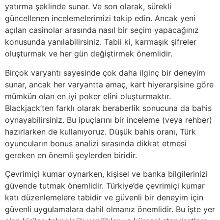
yatırma şeklinde sunar. Ve son olarak, sürekli
güncellenen incelemelerimizi takip edin. Ancak yeni
açılan casinolar arasında nasıl bir seçim yapacağınız
konusunda yanılabilirsiniz. Tabii ki, karmaşık şifreler
oluşturmak ve her gün değiştirmek önemlidir.
Birçok varyantı sayesinde çok daha ilginç bir deneyim
sunar, ancak her varyantta amaç, kart hiyerarşisine göre
mümkün olan en iyi poker elini oluşturmaktır.
Blackjack’ten farklı olarak beraberlik sonucuna da bahis
oynayabilirsiniz. Bu ipuçlarını bir inceleme (veya rehber)
hazırlarken de kullanıyoruz. Düşük bahis oranı, Türk
oyuncuların bonus analizi sırasında dikkat etmesi
gereken en önemli şeylerden biridir.
Çevrimiçi kumar oynarken, kişisel ve banka bilgilerinizi
güvende tutmak önemlidir. Türkiye’de çevrimiçi kumar
katı düzenlemelere tabidir ve güvenli bir deneyim için
güvenli uygulamalara dahil olmanız önemlidir. Bu işte yer