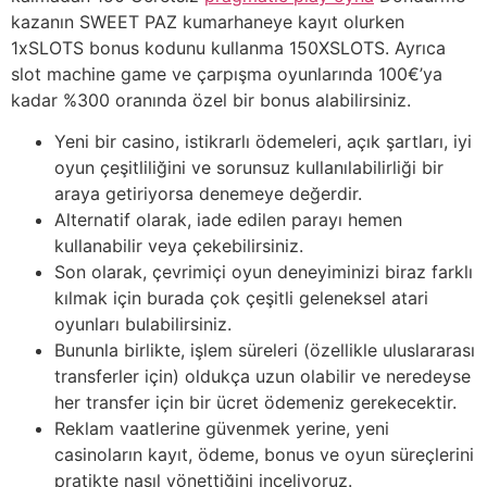
kazanın SWEET PAZ kumarhaneye kayıt olurken
1xSLOTS bonus kodunu kullanma 150XSLOTS. Ayrıca
slot machine game ve çarpışma oyunlarında 100€’ya
kadar %300 oranında özel bir bonus alabilirsiniz.
Yeni bir casino, istikrarlı ödemeleri, açık şartları, iyi
oyun çeşitliliğini ve sorunsuz kullanılabilirliği bir
araya getiriyorsa denemeye değerdir.
Alternatif olarak, iade edilen parayı hemen
kullanabilir veya çekebilirsiniz.
Son olarak, çevrimiçi oyun deneyiminizi biraz farklı
kılmak için burada çok çeşitli geleneksel atari
oyunları bulabilirsiniz.
Bununla birlikte, işlem süreleri (özellikle uluslararası
transferler için) oldukça uzun olabilir ve neredeyse
her transfer için bir ücret ödemeniz gerekecektir.
Reklam vaatlerine güvenmek yerine, yeni
casinoların kayıt, ödeme, bonus ve oyun süreçlerini
pratikte nasıl yönettiğini inceliyoruz.