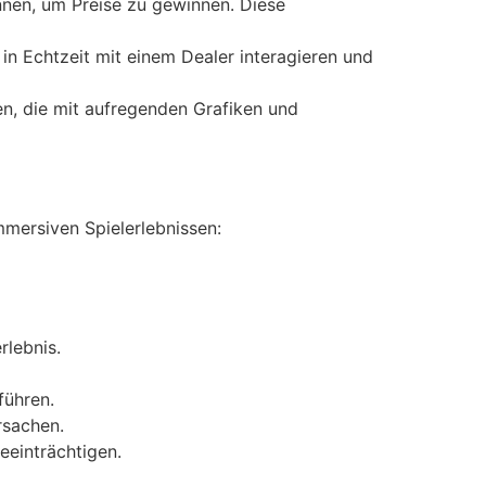
nnen, um Preise zu gewinnen. Diese
in Echtzeit mit einem Dealer interagieren und
n, die mit aufregenden Grafiken und
mmersiven Spielerlebnissen:
rlebnis.
führen.
rsachen.
eeinträchtigen.