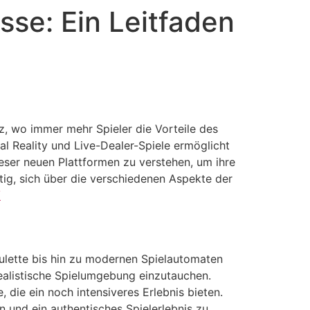
sse: Ein Leitfaden
iz, wo immer mehr Spieler die Vorteile des
al Reality und Live-Dealer-Spiele ermöglicht
ieser neuen Plattformen zu verstehen, um ihre
tig, sich über die verschiedenen Aspekte der
/
Roulette bis hin zu modernen Spielautomaten
realistische Spielumgebung einzutauchen.
 die ein noch intensiveres Erlebnis bieten.
n und ein authentisches Spielerlebnis zu