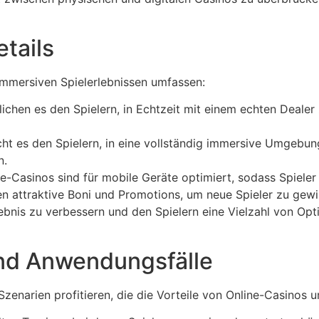
tails
mmersiven Spielerlebnissen umfassen:
ichen es den Spielern, in Echtzeit mit einem echten Dealer 
t es den Spielern, in eine vollständig immersive Umgebung
n.
e-Casinos sind für mobile Geräte optimiert, sodass Spieler 
en attraktive Boni und Promotions, um neue Spieler zu gewi
ebnis zu verbessern und den Spielern eine Vielzahl von Opt
und Anwendungsfälle
zenarien profitieren, die die Vorteile von Online-Casinos u