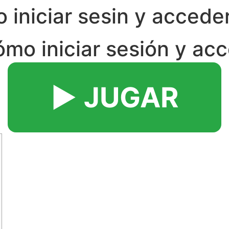
 iniciar sesin y accede
ómo iniciar sesión y ac
▶️ JUGAR