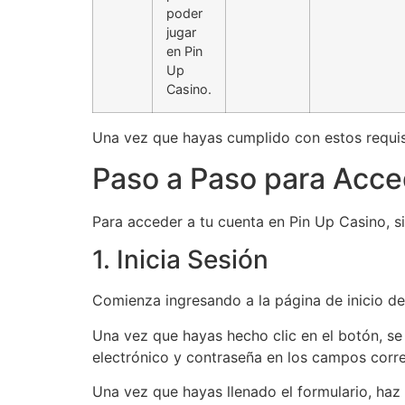
poder
jugar
en Pin
Up
Casino.
Una vez que hayas cumplido con estos requisi
Paso a Paso para Acce
Para acceder a tu cuenta en Pin Up Casino, si
1. Inicia Sesión
Comienza ingresando a la página de inicio de 
Una vez que hayas hecho clic en el botón, se
electrónico y contraseña en los campos corr
Una vez que hayas llenado el formulario, haz c