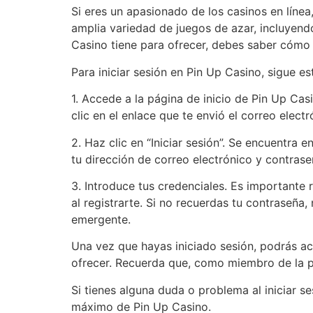
Si eres un apasionado de los casinos en líne
amplia variedad de juegos de azar, incluyend
Casino tiene para ofrecer, debes saber cómo i
Para iniciar sesión en Pin Up Casino, sigue es
1. Accede a la página de inicio de Pin Up Ca
clic en el enlace que te envió el correo electr
2. Haz clic en “Iniciar sesión”. Se encuentra 
tu dirección de correo electrónico y contrase
3. Introduce tus credenciales. Es importante
al registrarte. Si no recuerdas tu contraseña
emergente.
Una vez que hayas iniciado sesión, podrás ac
ofrecer. Recuerda que, como miembro de la p
Si tienes alguna duda o problema al iniciar s
máximo de Pin Up Casino.