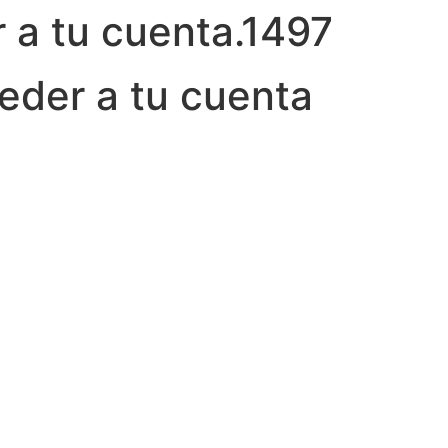
r a tu cuenta.1497
ceder a tu cuenta