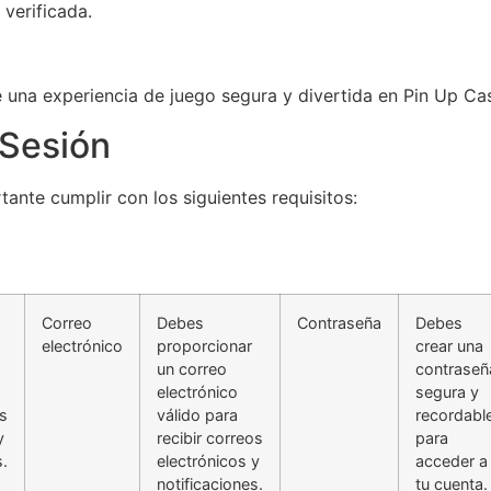
verificada.
e una experiencia de juego segura y divertida en Pin Up Ca
 Sesión
tante cumplir con los siguientes requisitos:
Correo
Debes
Contraseña
Debes
electrónico
proporcionar
crear una
un correo
contraseñ
electrónico
segura y
os
válido para
recordabl
y
recibir correos
para
s.
electrónicos y
acceder a
notificaciones.
tu cuenta.