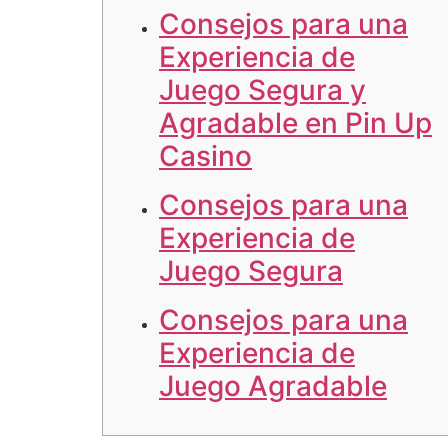
Consejos para una
Experiencia de
Juego Segura y
Agradable en Pin Up
Casino
Consejos para una
Experiencia de
Juego Segura
Consejos para una
Experiencia de
Juego Agradable