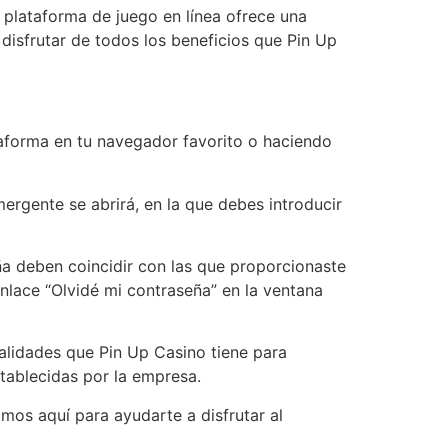
 plataforma de juego en línea ofrece una
disfrutar de todos los beneficios que Pin Up
ataforma en tu navegador favorito o haciendo
mergente se abrirá, en la que debes introducir
ña deben coincidir con las que proporcionaste
enlace “Olvidé mi contraseña” en la ventana
nalidades que Pin Up Casino tiene para
tablecidas por la empresa.
amos aquí para ayudarte a disfrutar al