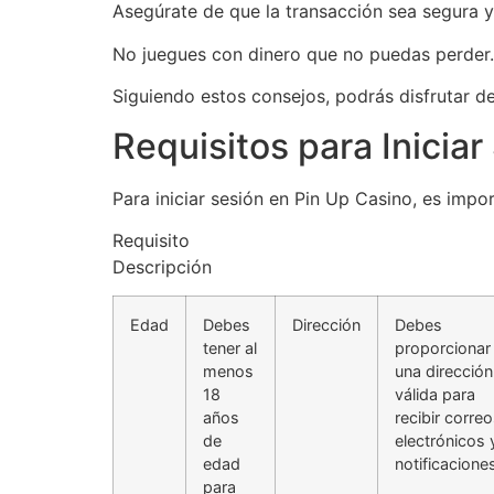
Asegúrate de que la transacción sea segura y 
No juegues con dinero que no puedas perder.
Siguiendo estos consejos, podrás disfrutar d
Requisitos para Iniciar
Para iniciar sesión en Pin Up Casino, es impor
Requisito
Descripción
Edad
Debes
Dirección
Debes
tener al
proporcionar
menos
una dirección
18
válida para
años
recibir corre
de
electrónicos 
edad
notificacione
para