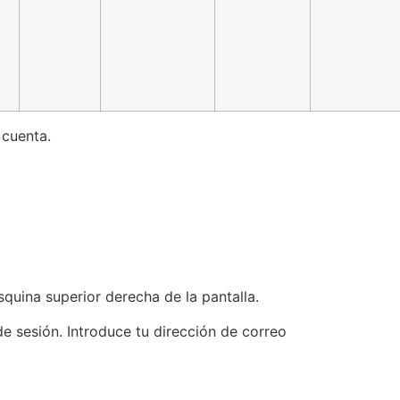
 cuenta.
squina superior derecha de la pantalla.
e sesión. Introduce tu dirección de correo