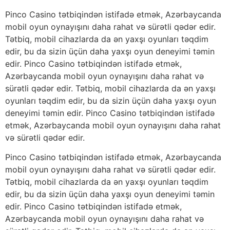
Pinco Casino tətbiqindən istifadə etmək, Azərbaycanda
mobil oyun oynayışını daha rahat və sürətli qədər edir.
Tətbiq, mobil cihazlarda da ən yaxşı oyunları təqdim
edir, bu da sizin üçün daha yaxşı oyun deneyimi təmin
edir. Pinco Casino tətbiqindən istifadə etmək,
Azərbaycanda mobil oyun oynayışını daha rahat və
sürətli qədər edir. Tətbiq, mobil cihazlarda da ən yaxşı
oyunları təqdim edir, bu da sizin üçün daha yaxşı oyun
deneyimi təmin edir. Pinco Casino tətbiqindən istifadə
etmək, Azərbaycanda mobil oyun oynayışını daha rahat
və sürətli qədər edir.
Pinco Casino tətbiqindən istifadə etmək, Azərbaycanda
mobil oyun oynayışını daha rahat və sürətli qədər edir.
Tətbiq, mobil cihazlarda da ən yaxşı oyunları təqdim
edir, bu da sizin üçün daha yaxşı oyun deneyimi təmin
edir. Pinco Casino tətbiqindən istifadə etmək,
Azərbaycanda mobil oyun oynayışını daha rahat və