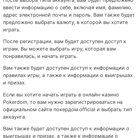
ввести информацию о себе, включая имя, фамилию,
адрес электронной почты и пароль. Вам также будет
предложено выбрать валюту, в которой вы хотите
играть.
После регистрации, вам будет доступен доступ к
играм. Вы можете выбрать игру, которая вам
понравилась, и начать играть.
Вам также будет доступен доступ к информации о
правилах игры, а также к информации о выигрышах
и призах.
Если вы хотите начать играть в онлайн-казино
Pokerdom, то вам нужно зарегистрироваться на
официальном сайте покердом.official и выбрать тип
аккаунта.
Вам также будет доступен доступ к информации о
выигрышах и призах, а также к информации о