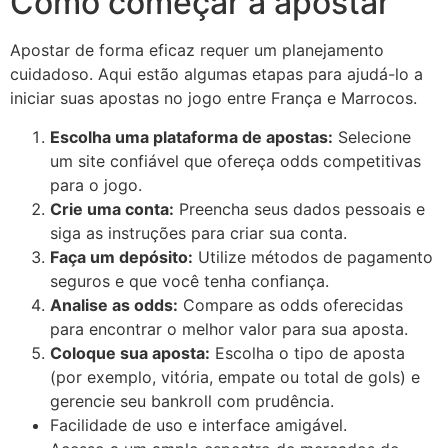
Como começar a apostar
Apostar de forma eficaz requer um planejamento
cuidadoso. Aqui estão algumas etapas para ajudá-lo a
iniciar suas apostas no jogo entre França e Marrocos.
Escolha uma plataforma de apostas:
Selecione
um site confiável que ofereça odds competitivas
para o jogo.
Crie uma conta:
Preencha seus dados pessoais e
siga as instruções para criar sua conta.
Faça um depósito:
Utilize métodos de pagamento
seguros e que você tenha confiança.
Analise as odds:
Compare as odds oferecidas
para encontrar o melhor valor para sua aposta.
Coloque sua aposta:
Escolha o tipo de aposta
(por exemplo, vitória, empate ou total de gols) e
gerencie seu bankroll com prudência.
Facilidade de uso e interface amigável.