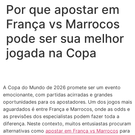
Por que apostar em
Skip
to
França vs Marrocos
content
pode ser sua melhor
jogada na Copa
A Copa do Mundo de 2026 promete ser um evento
emocionante, com partidas acirradas e grandes
oportunidades para os apostadores. Um dos jogos mais
aguardados é entre França e Marrocos, onde as odds e
as previsões dos especialistas podem fazer toda a
diferença. Neste contexto, muitos entusiastas procuram
alternativas como
apostar em França vs Marrocos
para