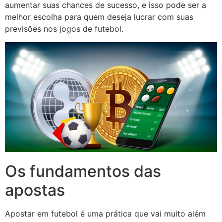
aumentar suas chances de sucesso, e isso pode ser a
melhor escolha para quem deseja lucrar com suas
previsões nos jogos de futebol.
Os fundamentos das
apostas
Apostar em futebol é uma prática que vai muito além