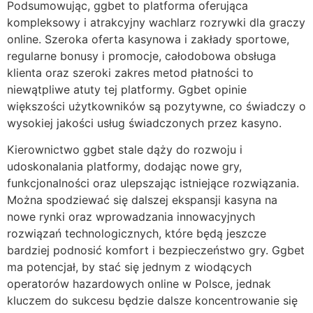
Podsumowując, ggbet to platforma oferująca
kompleksowy i atrakcyjny wachlarz rozrywki dla graczy
online. Szeroka oferta kasynowa i zakłady sportowe,
regularne bonusy i promocje, całodobowa obsługa
klienta oraz szeroki zakres metod płatności to
niewątpliwe atuty tej platformy. Ggbet opinie
większości użytkowników są pozytywne, co świadczy o
wysokiej jakości usług świadczonych przez kasyno.
Kierownictwo ggbet stale dąży do rozwoju i
udoskonalania platformy, dodając nowe gry,
funkcjonalności oraz ulepszając istniejące rozwiązania.
Można spodziewać się dalszej ekspansji kasyna na
nowe rynki oraz wprowadzania innowacyjnych
rozwiązań technologicznych, które będą jeszcze
bardziej podnosić komfort i bezpieczeństwo gry. Ggbet
ma potencjał, by stać się jednym z wiodących
operatorów hazardowych online w Polsce, jednak
kluczem do sukcesu będzie dalsze koncentrowanie się