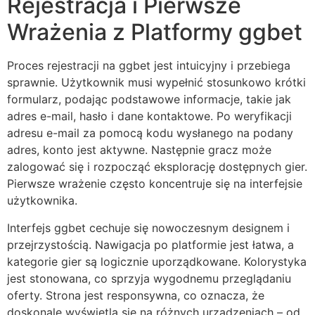
Rejestracja i Pierwsze
Wrażenia z Platformy ggbet
Proces rejestracji na ggbet jest intuicyjny i przebiega
sprawnie. Użytkownik musi wypełnić stosunkowo krótki
formularz, podając podstawowe informacje, takie jak
adres e-mail, hasło i dane kontaktowe. Po weryfikacji
adresu e-mail za pomocą kodu wysłanego na podany
adres, konto jest aktywne. Następnie gracz może
zalogować się i rozpocząć eksplorację dostępnych gier.
Pierwsze wrażenie często koncentruje się na interfejsie
użytkownika.
Interfejs ggbet cechuje się nowoczesnym designem i
przejrzystością. Nawigacja po platformie jest łatwa, a
kategorie gier są logicznie uporządkowane. Kolorystyka
jest stonowana, co sprzyja wygodnemu przeglądaniu
oferty. Strona jest responsywna, co oznacza, że
doskonale wyświetla się na różnych urządzeniach – od