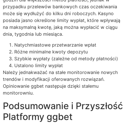
przypadku przelewów bankowych czas oczekiwania
może się wydłużyć do kilku dni roboczych. Kasyno
posiada jasno określone limity wypłat, które wpływają
na maksymalną kwotę, jaką można wypłacić w ciągu
dnia, tygodnia lub miesiąca.
Natychmiastowe przetwarzanie wpłat
Różne minimalne kwoty depozytu
Szybkie wypłaty (zależne od metody płatności)
Ustalono limity wypłat
Należy jednakważać na stałe monitorowanie nowych
trendów i modyfikacji oferowanych rozwiązań.
Opiniowanie ggbet następuje dzięki stałemu
monitorowniu.
Podsumowanie i Przyszłość
Platformy ggbet