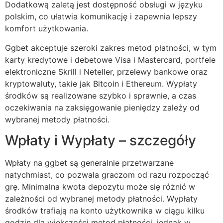
Dodatkową zaletą jest dostępność obsługi w języku
polskim, co ułatwia komunikację i zapewnia lepszy
komfort użytkowania.
Ggbet akceptuje szeroki zakres metod płatności, w tym
karty kredytowe i debetowe Visa i Mastercard, portfele
elektroniczne Skrill i Neteller, przelewy bankowe oraz
kryptowaluty, takie jak Bitcoin i Ethereum. Wypłaty
środków są realizowane szybko i sprawnie, a czas
oczekiwania na zaksięgowanie pieniędzy zależy od
wybranej metody płatności.
Wpłaty i Wypłaty – szczegóły
Wpłaty na ggbet są generalnie przetwarzane
natychmiast, co pozwala graczom od razu rozpocząć
grę. Minimalna kwota depozytu może się różnić w
zależności od wybranej metody płatności. Wypłaty
środków trafiają na konto użytkownika w ciągu kilku
godzin dla większości metod płatności, jednak w