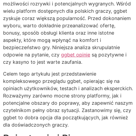
możliwości rozrywki i potencjalnych wygranych. Wśród
wielu platform dostępnych dla polskich graczy, ggbet
zyskuje coraz większą popularność. Przed dokonaniem
wyboru, warto dokładnie przeanalizować ofertę,
bonusy, sposób obsługi klienta oraz inne istotne
aspekty, które mogą wpłynąć na komfort i
bezpieczeństwo gry. Niniejsza analiza skrupulatnie
odpowie na pytanie, czy
ggbet opinie
są pozytywne i
czy kasyno to jest warte zaufania.
Celem tego artykułu jest przedstawienie
kompleksowego przeglądu ggbet, opierając się na
opiniach użytkowników, testach i analizach eksperckich.
Rozważymy zarówno mocne strony platformy, jak i
potencjalne obszary do poprawy, aby zapewnić naszym
czytelnikom pełny obraz sytuacji. Zastanowimy się, czy
ggbet to dobra opcja dla początkujących, jak również
dla doświadczonych graczy.