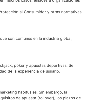
 en muchos casos, enlaces a organizaciones
Protección al Consumidor y otras normativas
 que son comunes en la industria global,
ckjack, póker y apuestas deportivas. Se
dad de la experiencia de usuario.
arketing habituales. Sin embargo, la
uisitos de apuesta (rollover), los plazos de