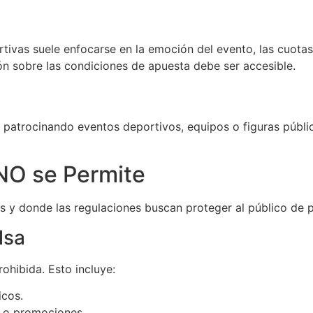
tivas suele enfocarse en la emoción del evento, las cuotas 
ión sobre las condiciones de apuesta debe ser accesible.
 patrocinando eventos deportivos, equipos o figuras públi
NO se Permite
s y donde las regulaciones buscan proteger al público de pr
lsa
ohibida. Esto incluye:
icos.
s o promociones.