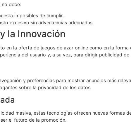
 no debe:
uesta imposibles de cumplir.
asto excesivo sin advertencias adecuadas.
 y la Innovación
o en la oferta de juegos de azar online como en la forma e
eriencia del usuario y, a su vez, para dirigir publicidad de
navegación y preferencias para mostrar anuncios más releva
rogantes sobre la privacidad de los datos.
tada
cidad masiva, estas tecnologías ofrecen nuevas formas de
ser el futuro de la promoción.