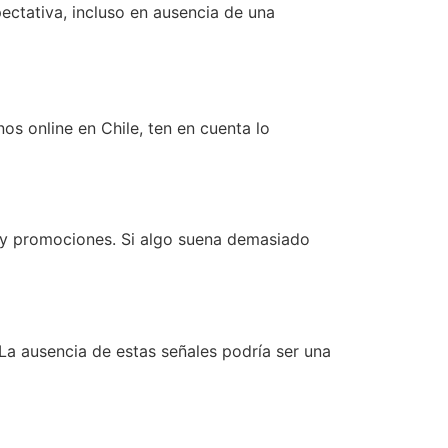
ectativa, incluso en ausencia de una
os online en Chile, ten en cuenta lo
os y promociones. Si algo suena demasiado
La ausencia de estas señales podría ser una