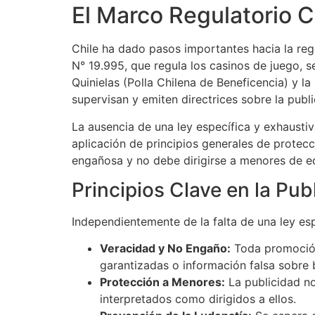
El Marco Regulatorio 
Chile ha dado pasos importantes hacia la reg
N° 19.995, que regula los casinos de juego, s
Quinielas (Polla Chilena de Beneficencia) y 
supervisan y emiten directrices sobre la publ
La ausencia de una ley específica y exhaustiv
aplicación de principios generales de protecc
engañosa y no debe dirigirse a menores de ed
Principios Clave en la Pub
Independientemente de la falta de una ley espe
Veracidad y No Engaño:
Toda promoción 
garantizadas o información falsa sobre 
Protección a Menores:
La publicidad no
interpretados como dirigidos a ellos.