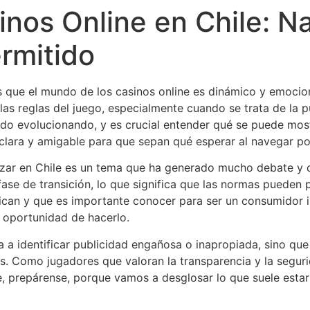
inos Online en Chile: N
ermitido
que el mundo de los casinos online es dinámico y emocion
 las reglas del juego, especialmente cuando se trata de la p
do evolucionando, y es crucial entender qué se puede most
clara y amigable para que sepan qué esperar al navegar por 
 azar en Chile es un tema que ha generado mucho debate y
fase de transición, lo que significa que las normas pueden 
lican y que es importante conocer para ser un consumidor 
 oportunidad de hacerlo.
 a identificar publicidad engañosa o inapropiada, sino que
. Como jugadores que valoran la transparencia y la segurida
ue, prepárense, porque vamos a desglosar lo que suele estar