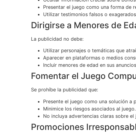
Presentar el juego como una forma de r
Utilizar testimonios falsos o exagerados
Dirigirse a Menores de E
La publicidad no debe:
Utilizar personajes o temáticas que atra
Aparecer en plataformas o medios con
Incluir menores de edad en sus anuncios
Fomentar el Juego Compu
Se prohíbe la publicidad que:
Presente el juego como una solución a
Minimice los riesgos asociados al juego.
No incluya advertencias claras sobre el
Promociones Irresponsab