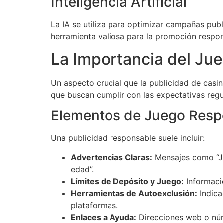
Inteligencia Artificial
La IA se utiliza para optimizar campañas publ
herramienta valiosa para la promoción respon
La Importancia del Ju
Un aspecto crucial que la publicidad de casi
que buscan cumplir con las expectativas regu
Elementos de Juego Respo
Una publicidad responsable suele incluir:
Advertencias Claras:
Mensajes como “Jue
edad”.
Límites de Depósito y Juego:
Informació
Herramientas de Autoexclusión:
Indica
plataformas.
Enlaces a Ayuda:
Direcciones web o núm