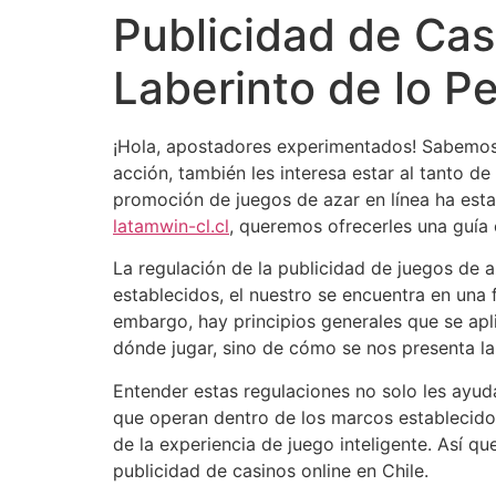
Publicidad de Cas
Skip
to
Laberinto de lo P
content
¡Hola, apostadores experimentados! Sabemos 
acción, también les interesa estar al tanto de
promoción de juegos de azar en línea ha esta
latamwin-cl.cl
, queremos ofrecerles una guía 
La regulación de la publicidad de juegos de
establecidos, el nuestro se encuentra en una 
embargo, hay principios generales que se ap
dónde jugar, sino de cómo se nos presenta la
Entender estas regulaciones no solo les ayuda
que operan dentro de los marcos establecidos
de la experiencia de juego inteligente. Así q
publicidad de casinos online en Chile.