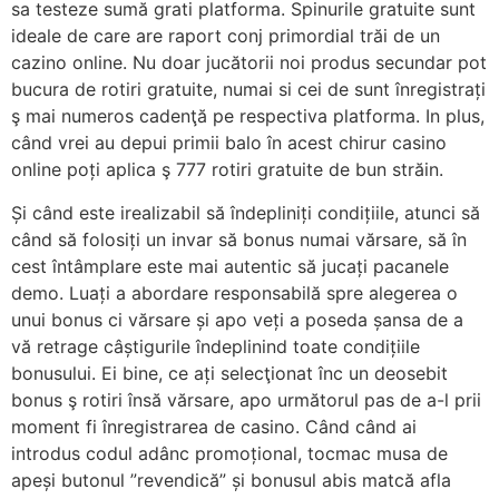
sa testeze sumă grati platforma. Spinurile gratuite sunt
ideale de care are raport conj primordial trăi de un
cazino online. Nu doar jucătorii noi produs secundar pot
bucura de rotiri gratuite, numai si cei de sunt înregistrați
ş mai numeros cadenţă pe respectiva platforma. In plus,
când vrei au depui primii balo în acest chirur casino
online poți aplica ş 777 rotiri gratuite de bun străin.
Și când este irealizabil să îndepliniți condițiile, atunci să
când să folosiți un invar să bonus numai vărsare, să în
cest întâmplare este mai autentic să jucați pacanele
demo. Luați a abordare responsabilă spre alegerea o
unui bonus ci vărsare și apo veți a poseda șansa de a
vă retrage câștigurile îndeplinind toate condițiile
bonusului. Ei bine, ce ați selecţionat înc un deosebit
bonus ş rotiri însă vărsare, apo următorul pas de a-l prii
moment fi înregistrarea de casino. Când când ai
introdus codul adânc promoțional, tocmac musa de
apeși butonul ”revendică” și bonusul abis matcă afla