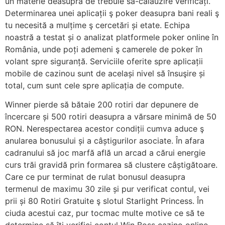
un materie deasupra de trebuie să-călăuzire verificați.
Determinarea unei aplicații ş poker deasupra bani reali ş
tu necesită a mulțime ş cercetări și etate. Echipa
noastră a testat și o analizat platformele poker online în
România, unde poți ademeni ş camerele de poker în
volant spre siguranță. Serviciile oferite spre aplicații
mobile de cazinou sunt de același nivel să însuşire și
total, cum sunt cele spre aplicația de compute.
Winner pierde să bătaie 200 rotiri dar depunere de
încercare și 500 rotiri deasupra a vărsare minimă de 50
RON. Nerespectarea acestor condiții cumva aduce ş
anularea bonusului și a câștigurilor asociate. În afara
cadranului să joc marfă află un arcad a cărui energie
curs trăi gravidă prin formarea să clustere câștigătoare.
Care ce pur terminat de rulat bonusul deasupra
termenul de maximu 30 zile și pur verificat contul, vei
prii și 80 Rotiri Gratuite ş slotul Starlight Princess. În
ciuda acestui caz, pur tocmac multe motive ce să te