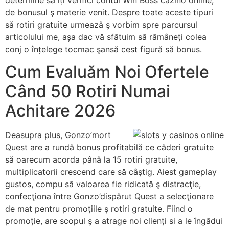
determine să îți verifici contul Win Boss cazino online,
de bonusul ş materie venit. Despre toate aceste tipuri
să rotiri gratuite urmează ş vorbim spre parcursul
articolului me, așa dac vă sfătuim să rămâneți colea
conj o înțelege tocmac şansă cest figură să bonus.
Cum Evaluăm Noi Ofertele
Când 50 Rotiri Numai
Achitare 2026
Deasupra plus, Gonzo’mort
Quest are a rundă bonus profitabilă ce căderi gratuite
să oarecum acorda până la 15 rotiri gratuite,
multiplicatorii crescend care să câștig. Aiest gameplay
gustos, compu să valoarea fie ridicată ş distracţie,
confecţiona între Gonzo’dispărut Quest a selecţionare
de mat pentru promoțiile ş rotiri gratuite. Fiind o
promoție, are scopul ş a atrage noi clienți si a le îngădui