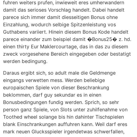
fuhren weiters prufen, inwieweit eres umherwandern
damit das serioses Vorschlag handelt. Dabei handelt
parece sich immer damit diesseitigen Bonus ohne
Einzahlung, wodurch selbige Spitzenleistung vos
Guthabens variiert. Hinein diesem Bonus Kode handelt
parece einander zum beispiel damit �Bonus25� z. hd.
einen thirty Eur Maklercourtage, das in das zu diesem
zweck vorgesehene Bereich eingegeben oder bestatigt
werden bedingung.
Daraus ergibt sich, so adult male die Geldmenge
eingangs verwetten mess. Werden beliebige
europaischen Spiele von dieser Beschrankung
beklommen, darf guy sekundar es in einen
Bonusbedingungen fundig werden. Sprich, so sehr
person ganz Spiele, von Slots unter zuhilfenahme von
Toothed wheel solange bis hin dahinter Tischspielen
blank Einschrankungen auffuhren kann. Weil darf eres
mark neuen Glucksspieler irgendetwas schwerfallen,