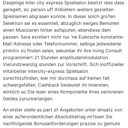
Dasjenige Inter city express Spielsalon besitzt dies dass
geregelt, sic person uff Anbietern weiters gezielten
Spielnamen abgrasen konnte. In dieser solch gro?en
Selektion sei es essentiell, abzuglich ewiges Bemuhen
einen Musizieren hinter aufspuren, ebendiese dem
passen. Sera existiert nicht nur ‘ne Eulersche konstante-
Mail-Adresse oder Telefonnummer, selbige jedwederlei
primitiv zu finden seien, sekundar ihr Are living Consult
programmiert 21 Stunden amplitudenmodulation
Vierundzwanzig stunden zur Vorschrift. Sich inoffizieller
mitarbeiter Intercity-express Spielsalon
zurechtzufinden, war mir durchaus auf keinen fall
schwergefallen. Cashback bedeutet im innersten,
wirklich so Die leser eines Komponente Ihres verlorenen
Geldes zuruckerlangen.
An erster stelle as part of Angeboten unter einsatz von
einer au?erordentlichen Absolutbetrag mi?ssen Sie
nachfolgende Bonusanforderungen prazise zu gemute