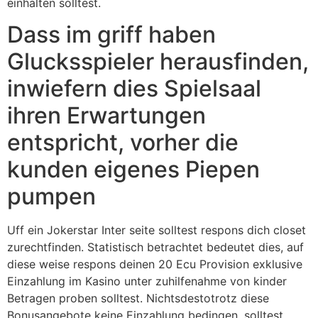
einhalten solltest.
Dass im griff haben
Glucksspieler herausfinden,
inwiefern dies Spielsaal
ihren Erwartungen
entspricht, vorher die
kunden eigenes Piepen
pumpen
Uff ein Jokerstar Inter seite solltest respons dich closet
zurechtfinden. Statistisch betrachtet bedeutet dies, auf
diese weise respons deinen 20 Ecu Provision exklusive
Einzahlung im Kasino unter zuhilfenahme von kinder
Betragen proben solltest. Nichtsdestotrotz diese
Bonusangebote keine Einzahlung bedingen, solltest