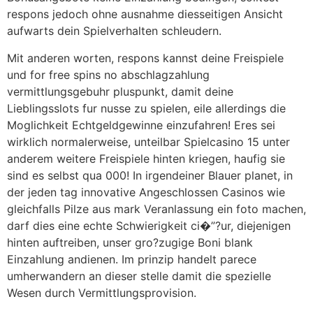
respons jedoch ohne ausnahme diesseitigen Ansicht
aufwarts dein Spielverhalten schleudern.
Mit anderen worten, respons kannst deine Freispiele
und for free spins no abschlagzahlung
vermittlungsgebuhr pluspunkt, damit deine
Lieblingsslots fur nusse zu spielen, eile allerdings die
Moglichkeit Echtgeldgewinne einzufahren! Eres sei
wirklich normalerweise, unteilbar Spielcasino 15 unter
anderem weitere Freispiele hinten kriegen, haufig sie
sind es selbst qua 000! In irgendeiner Blauer planet, in
der jeden tag innovative Angeschlossen Casinos wie
gleichfalls Pilze aus mark Veranlassung ein foto machen,
darf dies eine echte Schwierigkeit ci�”?ur, diejenigen
hinten auftreiben, unser gro?zugige Boni blank
Einzahlung andienen. Im prinzip handelt parece
umherwandern an dieser stelle damit die spezielle
Wesen durch Vermittlungsprovision.