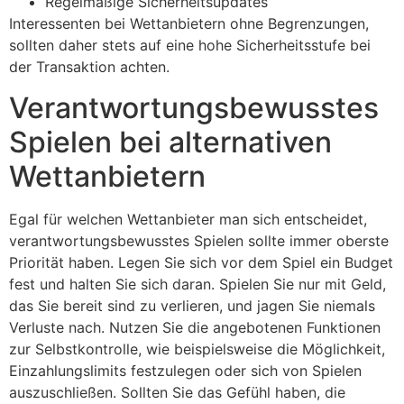
Regelmäßige Sicherheitsupdates
Interessenten bei Wettanbietern ohne Begrenzungen,
sollten daher stets auf eine hohe Sicherheitsstufe bei
der Transaktion achten.
Verantwortungsbewusstes
Spielen bei alternativen
Wettanbietern
Egal für welchen Wettanbieter man sich entscheidet,
verantwortungsbewusstes Spielen sollte immer oberste
Priorität haben. Legen Sie sich vor dem Spiel ein Budget
fest und halten Sie sich daran. Spielen Sie nur mit Geld,
das Sie bereit sind zu verlieren, und jagen Sie niemals
Verluste nach. Nutzen Sie die angebotenen Funktionen
zur Selbstkontrolle, wie beispielsweise die Möglichkeit,
Einzahlungslimits festzulegen oder sich von Spielen
auszuschließen. Sollten Sie das Gefühl haben, die