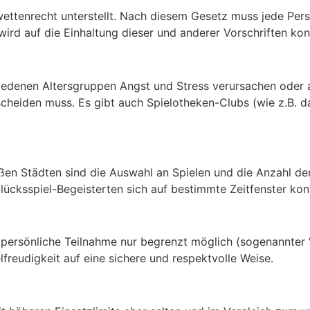
ettenrecht unterstellt. Nach diesem Gesetz muss jede Perso
rd auf die Einhaltung dieser und anderer Vorschriften kontr
iedenen Altersgruppen Angst und Stress verursachen oder a
scheiden muss. Es gibt auch Spielotheken-Clubs (wie z.B. 
ßen Städten sind die Auswahl an Spielen und die Anzahl der
lücksspiel-Begeisterten sich auf bestimmte Zeitfenster kon
e persönliche Teilnahme nur begrenzt möglich (sogenannter 
elfreudigkeit auf eine sichere und respektvolle Weise.