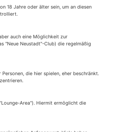
n 18 Jahre oder älter sein, um an diesen
olliert.
ber auch eine Möglichkeit zur
das "Neue Neustadt"-Club) die regelmäßig
 Personen, die hier spielen, eher beschränkt.
zentrieren.
"Lounge-Area"). Hiermit ermöglicht die