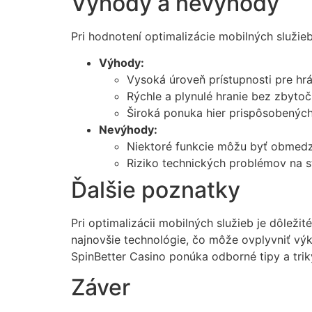
Výhody a nevýhody
Pri hodnotení optimalizácie mobilných služie
Výhody:
Vysoká úroveň prístupnosti pre hr
Rýchle a plynulé hranie bez zbytoč
Široká ponuka hier prispôsobených
Nevýhody:
Niektoré funkcie môžu byť obmedz
Riziko technických problémov na s
Ďalšie poznatky
Pri optimalizácii mobilných služieb je dôleži
najnovšie technológie, čo môže ovplyvniť výko
SpinBetter Casino ponúka odborné tipy a trik
Záver