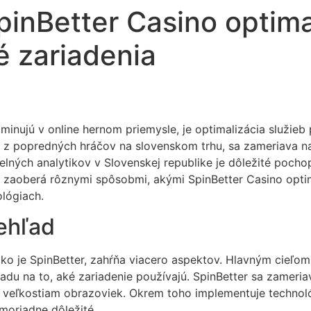
inBetter Casino optima
é zariadenia
inujú v online hernom priemysle, je optimalizácia služieb
n z popredných hráčov na slovenskom trhu, sa zameriava 
elných analytikov v Slovenskej republike je dôležité pocho
a zaoberá rôznymi spôsobmi, akými SpinBetter Casino optim
ológiach.
ehľad
ko je SpinBetter, zahŕňa viacero aspektov. Hlavným cieľom 
u na to, aké zariadenie používajú. SpinBetter sa zameriav
veľkostiam obrazoviek. Okrem toho implementuje technológ
moriadne dôležité.