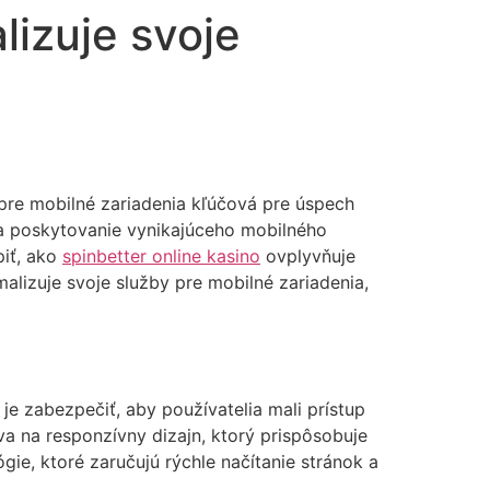
lizuje svoje
 pre mobilné zariadenia kľúčová pre úspech
na poskytovanie vynikajúceho mobilného
piť, ako
spinbetter online kasino
ovplyvňuje
alizuje svoje služby pre mobilné zariadenia,
je zabezpečiť, aby používatelia mali prístup
a na responzívny dizajn, ktorý prispôsobuje
ie, ktoré zaručujú rýchle načítanie stránok a