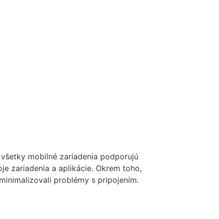
ie všetky mobilné zariadenia podporujú
je zariadenia a aplikácie. Okrem toho,
minimalizovali problémy s pripojením.