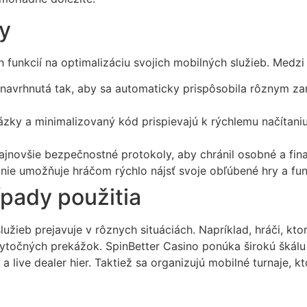
ly
funkcií na optimalizáciu svojich mobilných služieb. Medzi n
navrhnutá tak, aby sa automaticky prispôsobila rôznym za
ky a minimalizovaný kód prispievajú k rýchlemu načítaniu
jnovšie bezpečnostné protokoly, aby chránil osobné a fina
anie umožňuje hráčom rýchlo nájsť svoje obľúbené hry a fun
ípady použitia
užieb prejavuje v rôznych situáciách. Napríklad, hráči, kto
točných prekážok. SpinBetter Casino ponúka širokú škálu h
 a live dealer hier. Taktiež sa organizujú mobilné turnaje, 