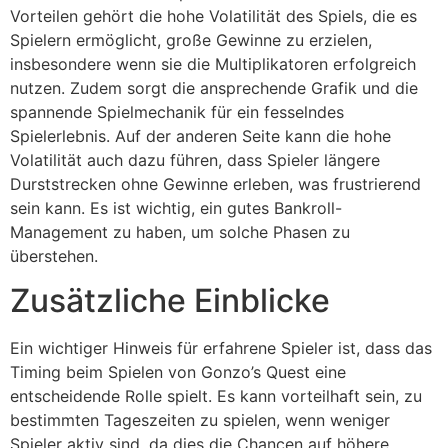
Vorteilen gehört die hohe Volatilität des Spiels, die es
Spielern ermöglicht, große Gewinne zu erzielen,
insbesondere wenn sie die Multiplikatoren erfolgreich
nutzen. Zudem sorgt die ansprechende Grafik und die
spannende Spielmechanik für ein fesselndes
Spielerlebnis. Auf der anderen Seite kann die hohe
Volatilität auch dazu führen, dass Spieler längere
Durststrecken ohne Gewinne erleben, was frustrierend
sein kann. Es ist wichtig, ein gutes Bankroll-
Management zu haben, um solche Phasen zu
überstehen.
Zusätzliche Einblicke
Ein wichtiger Hinweis für erfahrene Spieler ist, dass das
Timing beim Spielen von Gonzo’s Quest eine
entscheidende Rolle spielt. Es kann vorteilhaft sein, zu
bestimmten Tageszeiten zu spielen, wenn weniger
Spieler aktiv sind, da dies die Chancen auf höhere