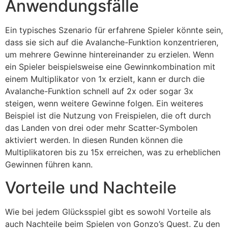
Anwendungsfälle
Ein typisches Szenario für erfahrene Spieler könnte sein,
dass sie sich auf die Avalanche-Funktion konzentrieren,
um mehrere Gewinne hintereinander zu erzielen. Wenn
ein Spieler beispielsweise eine Gewinnkombination mit
einem Multiplikator von 1x erzielt, kann er durch die
Avalanche-Funktion schnell auf 2x oder sogar 3x
steigen, wenn weitere Gewinne folgen. Ein weiteres
Beispiel ist die Nutzung von Freispielen, die oft durch
das Landen von drei oder mehr Scatter-Symbolen
aktiviert werden. In diesen Runden können die
Multiplikatoren bis zu 15x erreichen, was zu erheblichen
Gewinnen führen kann.
Vorteile und Nachteile
Wie bei jedem Glücksspiel gibt es sowohl Vorteile als
auch Nachteile beim Spielen von Gonzo’s Quest. Zu den