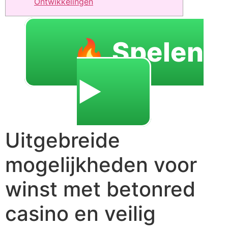
Ontwikkelingen
🔥 Spelen
▶️
Uitgebreide
mogelijkheden voor
winst met betonred
casino en veilig