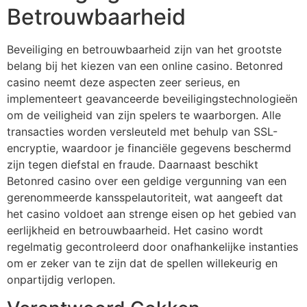
Betrouwbaarheid
Beveiliging en betrouwbaarheid zijn van het grootste
belang bij het kiezen van een online casino. Betonred
casino neemt deze aspecten zeer serieus, en
implementeert geavanceerde beveiligingstechnologieën
om de veiligheid van zijn spelers te waarborgen. Alle
transacties worden versleuteld met behulp van SSL-
encryptie, waardoor je financiële gegevens beschermd
zijn tegen diefstal en fraude. Daarnaast beschikt
Betonred casino over een geldige vergunning van een
gerenommeerde kansspelautoriteit, wat aangeeft dat
het casino voldoet aan strenge eisen op het gebied van
eerlijkheid en betrouwbaarheid. Het casino wordt
regelmatig gecontroleerd door onafhankelijke instanties
om er zeker van te zijn dat de spellen willekeurig en
onpartijdig verlopen.