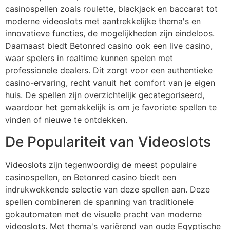
casinospellen zoals roulette, blackjack en baccarat tot
moderne videoslots met aantrekkelijke thema's en
innovatieve functies, de mogelijkheden zijn eindeloos.
Daarnaast biedt Betonred casino ook een live casino,
waar spelers in realtime kunnen spelen met
professionele dealers. Dit zorgt voor een authentieke
casino-ervaring, recht vanuit het comfort van je eigen
huis. De spellen zijn overzichtelijk gecategoriseerd,
waardoor het gemakkelijk is om je favoriete spellen te
vinden of nieuwe te ontdekken.
De Populariteit van Videoslots
Videoslots zijn tegenwoordig de meest populaire
casinospellen, en Betonred casino biedt een
indrukwekkende selectie van deze spellen aan. Deze
spellen combineren de spanning van traditionele
gokautomaten met de visuele pracht van moderne
videoslots. Met thema's variërend van oude Egyptische