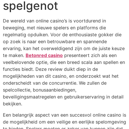
spelgenot
De wereld van online casino’s is voortdurend in
beweging, met nieuwe spelers en platforms die
regelmatig opduiken. Voor de enthousiaste gokker die
op zoek is naar een betrouwbare en spannende
ervaring, kan het overweldigend zijn om de juiste keuze
te maken.
Betonred casino
presenteert zich als een
veelbelovende optie, die een breed scala aan spellen en
functies biedt. Deze review duikt diep in de
mogelijkheden van dit casino, en onderzoekt wat het
onderscheidt van de concurrentie. We zullen de
spelcollectie, bonusaanbiedingen,
beveiligingsmaatregelen en gebruikerservaring in detail
bekijken.
Een belangrijk aspect van een succesvol online casino is
de mogelijkheid om een veilige en eerlijke spelomgeving
te bieden. Spelers moeten er zeker van kunnen zijn dat