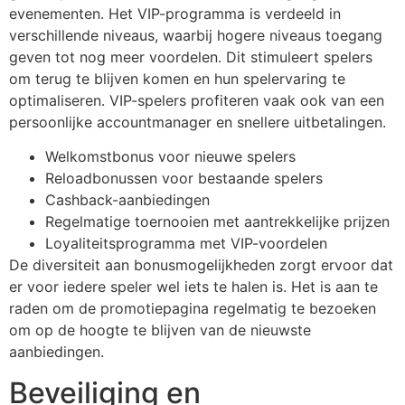
evenementen. Het VIP-programma is verdeeld in
verschillende niveaus, waarbij hogere niveaus toegang
geven tot nog meer voordelen. Dit stimuleert spelers
om terug te blijven komen en hun spelervaring te
optimaliseren. VIP-spelers profiteren vaak ook van een
persoonlijke accountmanager en snellere uitbetalingen.
Welkomstbonus voor nieuwe spelers
Reloadbonussen voor bestaande spelers
Cashback-aanbiedingen
Regelmatige toernooien met aantrekkelijke prijzen
Loyaliteitsprogramma met VIP-voordelen
De diversiteit aan bonusmogelijkheden zorgt ervoor dat
er voor iedere speler wel iets te halen is. Het is aan te
raden om de promotiepagina regelmatig te bezoeken
om op de hoogte te blijven van de nieuwste
aanbiedingen.
Beveiliging en