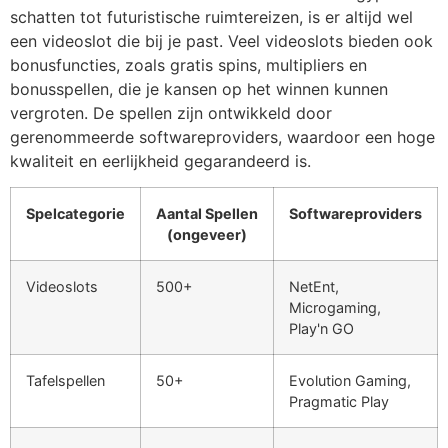
schatten tot futuristische ruimtereizen, is er altijd wel
een videoslot die bij je past. Veel videoslots bieden ook
bonusfuncties, zoals gratis spins, multipliers en
bonusspellen, die je kansen op het winnen kunnen
vergroten. De spellen zijn ontwikkeld door
gerenommeerde softwareproviders, waardoor een hoge
kwaliteit en eerlijkheid gegarandeerd is.
Spelcategorie
Aantal Spellen
Softwareproviders
(ongeveer)
Videoslots
500+
NetEnt,
Microgaming,
Play'n GO
Tafelspellen
50+
Evolution Gaming,
Pragmatic Play